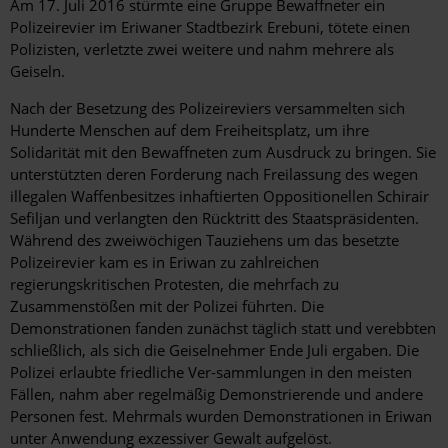
Am 17. Juli 2016 stürmte eine Gruppe Bewaffneter ein
Polizeirevier im Eriwaner Stadtbezirk Erebuni, tötete einen
Polizisten, verletzte zwei weitere und nahm mehrere als
Geiseln.
Nach der Besetzung des Polizeireviers versammelten sich
Hunderte Menschen auf dem Freiheitsplatz, um ihre
Solidarität mit den Bewaffneten zum Ausdruck zu bringen. Sie
unterstützten deren Forderung nach Freilassung des wegen
illegalen Waffenbesitzes inhaftierten Oppositionellen Schirair
Sefiljan und verlangten den Rücktritt des Staatspräsidenten.
Während des zweiwöchigen Tauziehens um das besetzte
Polizeirevier kam es in Eriwan zu zahlreichen
regierungskritischen Protesten, die mehrfach zu
Zusammenstößen mit der Polizei führten. Die
Demonstrationen fanden zunächst täglich statt und verebbten
schließlich, als sich die Geiselnehmer Ende Juli ergaben. Die
Polizei erlaubte friedliche Ver-sammlungen in den meisten
Fällen, nahm aber regelmäßig Demonstrierende und andere
Personen fest. Mehrmals wurden Demonstrationen in Eriwan
unter Anwendung exzessiver Gewalt aufgelöst.