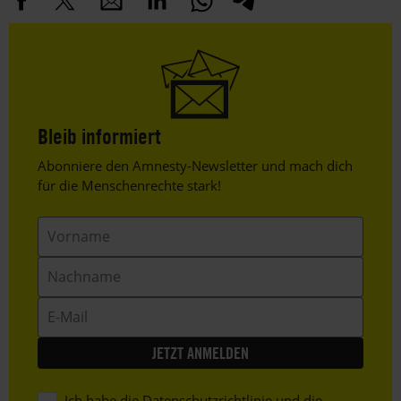
Bleib informiert
Header
Abonniere den Amnesty-Newsletter und mach dich
Text
für die Menschenrechte stark!
Vorname
Nachname
E-
Mail
Ich habe die
Datenschutzrichtlinie
und die