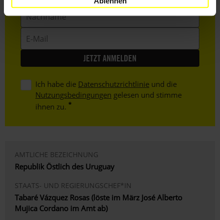
Ablehnen
Nachname
E-
Mail
Ich habe die
Datenschutzrichtlinie
und die
Nutzungsbedingungen
gelesen und stimme
ihnen zu.
AMTLICHE BEZEICHNUNG
Republik Östlich des Uruguay
STAATS- UND REGIERUNGSCHEF*IN
Tabaré Vázquez Rosas (löste im März José Alberto
Mujica Cordano im Amt ab)