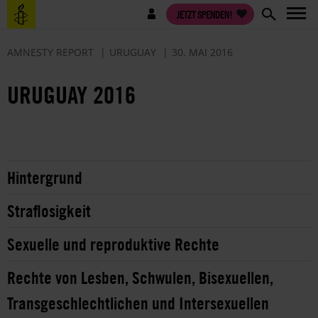
Direkt
Benutzermenü
JETZT SPENDEN!
zum
Inhalt
AMNESTY REPORT
URUGUAY
30. MAI 2016
URUGUAY 2016
Hintergrund
Straflosigkeit
Sexuelle und reproduktive Rechte
Rechte von Lesben, Schwulen, Bisexuellen,
Transgeschlechtlichen und Intersexuellen