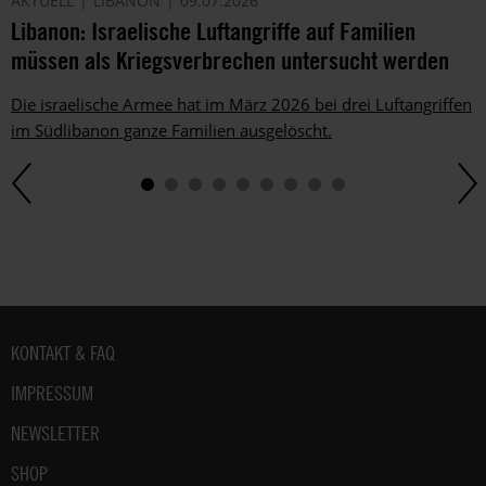
AKTUELL
LIBANON
09.07.2026
Libanon: Israelische Luftangriffe auf Familien
müssen als Kriegsverbrechen untersucht werden
Die israelische Armee hat im März 2026 bei drei Luftangriffen
im Südlibanon ganze Familien ausgelöscht.
Fußbereich
KONTAKT & FAQ
IMPRESSUM
NEWSLETTER
SHOP