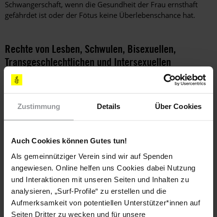
Schwangerschaft, wenn die Gesundheit der Frau ernsthaft
gefährdet ist oder der Fötus keine Überlebenschance hat.
Rechte von Lesben, Schwulen, Bisexuellen,
Transgeschlechtlichen und Intersexuellen
Die Ermittlungen zu den Tötungen von fünf transsexuellen
Frauen in den Jahren 2011 und 2012 kamen kaum voran.
Zustimmung
Details
Über Cookies
Weitere Informationen
Auch Cookies können Gutes tun!
Als gemeinnütziger Verein sind wir auf Spenden
Länder
angewiesen. Online helfen uns Cookies dabei Nutzung
und Interaktionen mit unseren Seiten und Inhalten zu
Uruguay
analysieren, „Surf-Profile“ zu erstellen und die
Aufmerksamkeit von potentiellen Unterstützer*innen auf
Themen
Seiten Dritter zu wecken und für unsere