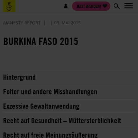
Direkt
Benutzermenü
JETZT SPENDEN!
zum
Inhalt
AMNESTY REPORT
03. MAI 2015
BURKINA FASO 2015
Hintergrund
Folter und andere Misshandlungen
Exzessive Gewaltanwendung
Recht auf Gesundheit – Müttersterblichkeit
Recht auf freie Meinungsäußerung