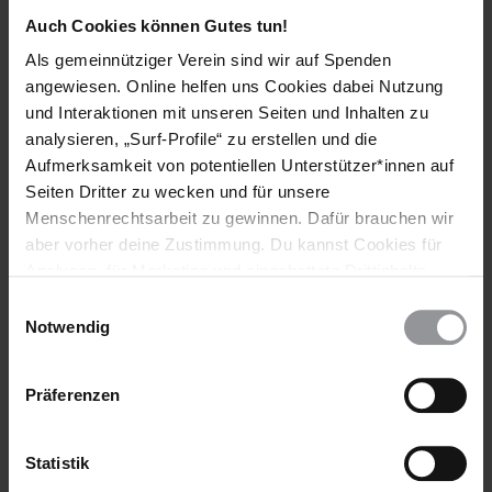
abzuändern.
Auch Cookies können Gutes tun!
Als gemeinnütziger Verein sind wir auf Spenden
angewiesen. Online helfen uns Cookies dabei Nutzung
Weitere Informationen
und Interaktionen mit unseren Seiten und Inhalten zu
analysieren, „Surf-Profile“ zu erstellen und die
Aufmerksamkeit von potentiellen Unterstützer*innen auf
Länder
Seiten Dritter zu wecken und für unsere
Menschenrechtsarbeit zu gewinnen. Dafür brauchen wir
Burkina Faso
aber vorher deine Zustimmung. Du kannst Cookies für
Analysen, für Marketing und eingebettete Drittinhalte
Themen
auch ablehnen, oder deine Meinung jederzeit später
Einwilligungsauswahl
wieder ändern. Diesen Banner kannst Du über den Link
Notwendig
Frauen
Gesundheit
Meinungsfreiheit
im Footer schnell wieder aufrufen.
Datenschutzerklärung
Präferenzen
Teile diesen Beitrag
Statistik