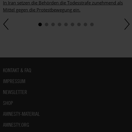
In Iran setzen die Behörden die Todesstrafe zunehmend als
Mittel gegen die Protestbewegung ein.
Fußbereich
KONTAKT & FAQ
IMPRESSUM
NEWSLETTER
SHOP
AMNESTY-MATERIAL
AMNESTY.ORG