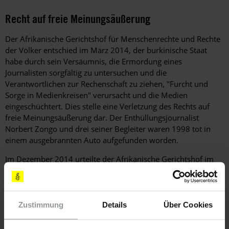
Recht auf freie Meinungsäußerung
Der Afrikanische Gerichtshof für Menschenrechte und Rechte
der Völker entschied im März 2014, der burkinische Staat
habe durch sein Versäumnis, die Ermordung eines
Journalisten sorgfältig zu untersuchen und die
Verantwortlichen zur Rechenschaft zu ziehen, "Furcht und
Sorge in Medienkreisen" verursacht und die Medien
eingeschüchtert. Dies stelle eine Verletzung des Rechts auf
freie Meinungsäußerung dar. Der Enthüllungsjournalist
Norbert Zongo und drei seiner Begleiter waren 1998 tot in
einem ausgebrannten Auto aufgefunden worden.
Im Dezember 2014 urteilte der Afrikanische Gerichtshof im
Fall
Konaté gegen Burkina Faso
, dass eine Gefängnisstrafe
wegen Verleumdung das Recht auf freie Meinungsäußerung
verletze. Das Gericht wies zudem darauf hin, dass das
Verleumdung betreffende Strafgesetz nur in äußerst
Zustimmung
Details
Über Cookies
beschränkten Fällen zur Anwendung kommen dürfe, und
forderte Burkina Faso auf, seine Gesetze entsprechend