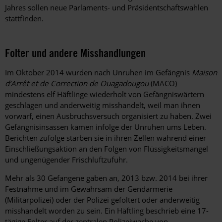
Jahres sollen neue Parlaments- und Präsidentschaftswahlen
stattfinden.
Folter und andere Misshandlungen
Im Oktober 2014 wurden nach Unruhen im Gefängnis
Maison
d’Arrêt et de Correction de Ouagadougou
(MACO)
mindestens elf Häftlinge wiederholt von Gefängniswärtern
geschlagen und anderweitig misshandelt, weil man ihnen
vorwarf, einen Ausbruchsversuch organisiert zu haben. Zwei
Gefängnisinsassen kamen infolge der Unruhen ums Leben.
Berichten zufolge starben sie in ihren Zellen während einer
Einschließungsaktion an den Folgen von Flüssigkeitsmangel
und ungenügender Frischluftzufuhr.
Mehr als 30 Gefangene gaben an, 2013 bzw. 2014 bei ihrer
Festnahme und im Gewahrsam der Gendarmerie
(Militärpolizei) oder der Polizei gefoltert oder anderweitig
misshandelt worden zu sein. Ein Häftling beschrieb eine 17-
tägige Folter auf der zentralen Polizeiwache von