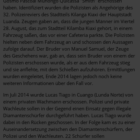
Gosmo Pascoal Muhongo Quicassa "Smith" erschossen
haben. Identifiziert wurden die Polizisten als Angehörige des
32. Polizeireviers des Stadtteils Kilanga Kiaxi der Hauptstadt
Luanda. Zeugen gaben an, dass die jungen Männer im Viertel
28. August, das zum Stadtteil Kilamba Kiaxi gehört, in einem
Fahrzeug saßen, das vor einer Cafeteria parkte. Die Polizisten
hielten neben dem Fahrzeug an und schossen den Aussagen
zufolge darauf. Der Bruder von Manuel Samuel, der Zeuge
des Geschehens war, gab an, dass sein Bruder von einem der
Polizisten erschossen wurde, als er aus dem Fahrzeug stieg
und sie anflehte, mit dem Schießen aufzuhören. Ermittlungen
wurden eingeleitet, Ende 2014 lagen jedoch noch keine
weiteren Informationen über den Fall vor.
Im Juli 2014 wurde Lucas Tiago in Cuango (Lunda Norte) von
einem privaten Wachmann erschossen. Polizei und private
Wachleute sollen in der Gegend einen Einsatz gegen illegale
Diamantenschürfer durchgeführt haben. Lucas Tiago wurde
dabei in den Rücken geschossen. In der Folge kam es zu einer
Auseinandersetzung zwischen den Diamantenschürfern, der
Polizei und den Wachleuten. 22 Schürfer sollen