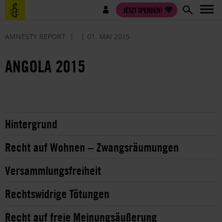
Direkt
Benutzermenü
JETZT SPENDEN!
zum
Inhalt
AMNESTY REPORT
01. MAI 2015
ANGOLA 2015
Hintergrund
Recht auf Wohnen – Zwangsräumungen
Versammlungsfreiheit
Rechtswidrige Tötungen
Recht auf freie Meinungsäußerung