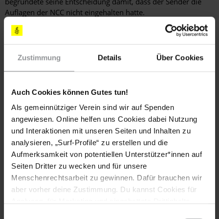
begründete seine Entscheidung damit, dass der Sender die
Auflagen der NCC nicht eingehalten hatte.
Rechte von Lesben, Schwulen, Bisexuellen,
Transgendern und Intersexuellen
Zustimmung
Details
Über Cookies
Ein Lehrplan zur Gleichstellung der Geschlechter wurde
wegen der von konservativen religiösen Gruppen im Jahr
Auch Cookies können Gutes tun!
2011 vorgebrachten Einwände erst mit Verspätung
Als gemeinnütziger Verein sind wir auf Spenden
eingeführt. Dagegen wurden drei geplante Handbücher für
angewiesen. Online helfen uns Cookies dabei Nutzung
Grund- und Mittelschullehrer mit Inhalten über
und Interaktionen mit unseren Seiten und Inhalten zu
Geschlechtsidentität, sexuelle Orientierung und alternative
analysieren, „Surf-Profile“ zu erstellen und die
Familienkonzepte nicht veröffentlicht.
Aufmerksamkeit von potentiellen Unterstützer*innen auf
Seiten Dritter zu wecken und für unsere
Weitere Informationen
Menschenrechtsarbeit zu gewinnen. Dafür brauchen wir
aber vorher deine Zustimmung. Du kannst Cookies für
Analysen, für Marketing und eingebettete Drittinhalte
auch ablehnen, oder deine Meinung jederzeit später
Einwilligungsauswahl