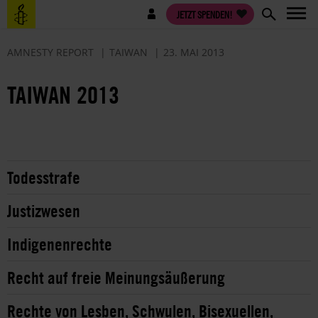
Direkt
Benutzermenü
JETZT SPENDEN!
zum
Inhalt
AMNESTY REPORT
TAIWAN
23. MAI 2013
TAIWAN 2013
Todesstrafe
Justizwesen
Indigenenrechte
Recht auf freie Meinungsäußerung
Rechte von Lesben, Schwulen, Bisexuellen,