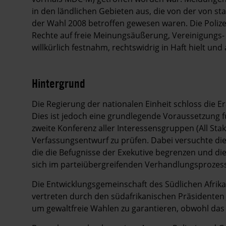
in den ländlichen Gebieten aus, die von der von st
der Wahl 2008 betroffen gewesen waren. Die Polize
Rechte auf freie Meinungsäußerung, Vereinigungs
willkürlich festnahm, rechtswidrig in Haft hielt und
Hintergrund
Die Regierung der nationalen Einheit schloss die E
Dies ist jedoch eine grundlegende Voraussetzung f
zweite Konferenz aller Interessensgruppen (All St
Verfassungsentwurf zu prüfen. Dabei versuchte d
die die Befugnisse der Exekutive begrenzen und di
sich im parteiübergreifenden Verhandlungsprozess 
Die Entwicklungsgemeinschaft des Südlichen Afrik
vertreten durch den südafrikanischen Präsidenten
um gewaltfreie Wahlen zu garantieren, obwohl d