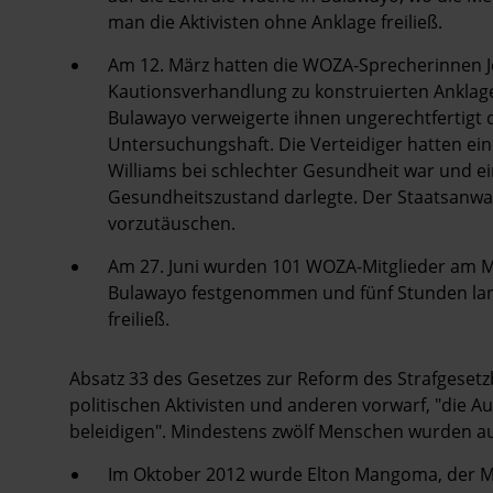
man die Aktivisten ohne Anklage freiließ.
Am 12. März hatten die WOZA-Sprecherinnen 
Kautionsverhandlung zu konstruierten Anklag
Bulawayo verweigerte ihnen ungerechtfertigt di
Untersuchungshaft. Die Verteidiger hatten ein
Williams bei schlechter Gesundheit war und ei
Gesundheitszustand darlegte. Der Staatsanwalt
vorzutäuschen.
Am 27. Juni wurden 101 WOZA-Mitglieder am M
Bulawayo festgenommen und fünf Stunden lang
freiließ.
Absatz 33 des Gesetzes zur Reform des Strafgese
politischen Aktivisten und anderen vorwarf, "die A
beleidigen". Mindestens zwölf Menschen wurden a
Im Oktober 2012 wurde Elton Mangoma, der MD