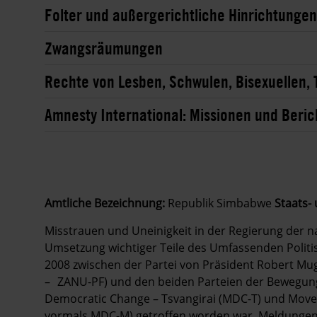
Folter und außergerichtliche Hinrichtunge
Zwangsräumungen
Rechte von Lesben, Schwulen, Bisexuellen,
Amnesty International: Missionen und Beric
Amtliche Bezeichnung:
Republik Simbabwe
Staats-
Misstrauen und Uneinigkeit in der Regierung der n
Umsetzung wichtiger Teile des Umfassenden Politi
2008 zwischen der Partei von Präsident Robert Mug
– ZANU-PF) und den beiden Parteien der Bewegun
Democratic Change – Tsvangirai (MDC-T) und Mov
vormals MDC-M) getroffen worden war. Meldungen ü