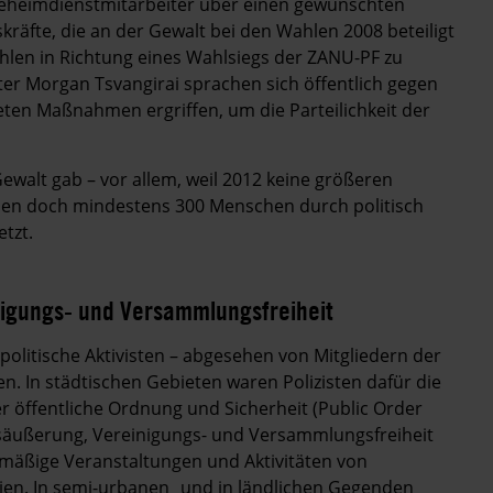
eheimdienstmitarbeiter über einen gewünschten
räfte, die an der Gewalt bei den Wahlen 2008 beteiligt
len in Richtung eines Wahlsiegs der ZANU-PF zu
er Morgan Tsvangirai sprachen sich öffentlich gegen
eten Maßnahmen ergriffen, um die Parteilichkeit der
ewalt gab – vor allem, weil 2012 keine größeren
rden doch mindestens 300 Menschen durch politisch
rletzt.
nigungs- und Versammlungsfreiheit
politische Aktivisten – abgesehen von Mitgliedern der
. In städtischen Gebieten waren Polizisten dafür die
r öffentliche Ordnung und Sicherheit (Public Order
ngsäußerung, Vereinigungs- und Versammlungsfreiheit
tmäßige Veranstaltungen und Aktivitäten von
ien. In semi-urbanen und in ländlichen Gegenden