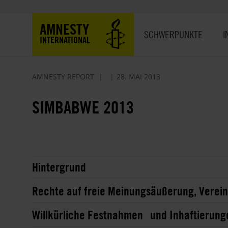
Direkt
zum
Hauptnavigation
AMNESTY
Inhalt
SCHWERPUNKTE
I
INTERNATIONAL
AMNESTY REPORT
28. MAI 2013
SIMBABWE 2013
Hintergrund
Rechte auf freie Meinungsäußerung, Verei
Willkürliche Festnahmen und Inhaftierung