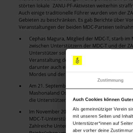
störten lokale ZANU-PF-Aktivisten weiterhin straffre
Auch einige traditionelle Führer wurden von der Z
Gebieten zu beschränken. Es gab Berichte über Vor
Veranstaltungen der beiden MDC-Parteien teilnah
Cephas Magura, Mitglied der MDC-T, starb im
zwischen Unterstützern der MDC-T und der Z
Unterstützer sollen dabei Menschen angegriffe
Veranstaltung der MDC-T besuchten. Nach dem
darunter auch ein Gemeinderatsmitglied von
Mordes und der öffentlichen Gewalt angeklagt
Zustimmung
Am 21. September 2012 störte eine Gruppe von
Mashonaland Ost eine von Professor Welshma
die Unterstützer.
Auch Cookies können Gutes
Als gemeinnütziger Verein si
Im November 2012 griff eine andere Gruppe v
mit unseren Seiten und Inhalt
MDC-T-Unterstützer an, die an einer Verans
Unterstützer*innen auf Seite
Zahlreiche Unterstützer wurden verletzt, daru
aber vorher deine Zustimmung
Beinbrüchen und inneren Verletzungen in ein