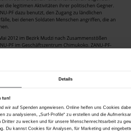
i die legitimen Aktivitäten ihrer politischen Gegner.
ANU-PF dazu benutzt, den Zugang zu ländlichen
fälle, bei denen Soldaten Menschen angriffen, die an
men.
 Mai 2012 im Bezirk Mudzi nach Zusammenstößen
ANU-PF im Geschäftszentrum Chimukoko. ZANU-PF-
n haben, die eine von der Polizei zugelassene
 Vorfall wurden sieben Mitglieder der ZANU-PF,
 Mudzi, David Chimukoko, festgenommen und des
.
Details
 Soldaten im Bezirk Mutoko in der Provinz
n Ncube (MDC-N) geleitete Veranstaltung und schlug
 tun!
nd wir auf Spenden angewiesen. Online helfen uns Cookies dabe
on Soldaten im Bezirk Zhombe in der Provinz Midlands
en zu analysieren, „Surf-Profile“ zu erstellen und die Aufmerksa
taltung im Geschäftszentrum Samambwa teilnahmen.
n Dritter zu wecken und für unsere Menschenrechtsarbeit zu ge
nter zwei über 70 Jahre alte Männer, die mit Arm- und
. Du kannst Cookies für Analysen, für Marketing und eingebettet
 Krankenhaus in Harare kamen.