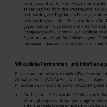
nicht genannt waren. Fünf Mitarbeiter wurden
selben Tag frei, doch drei weitere, Fidelis M
rechtswidrig vier Tage lang in Polizeigewahrs
rechtswidrig in die über 400 km entfernte St
gegen Kaution freigelassen und unter Verstoß
Strafgesetzbuchs (Criminal Law [Codification 
Eigentum" angeklagt. Die Anklagen gegen Fidel
herauskam, dass er sich zur Zeit des vermein
Willkürliche Festnahmen und Inhaftierung
Bereitschaftspolizei störte regelmäßig die Verans
Zimbabwe Arise (WOZA). Viele wurden geschlagen, 
mindestens 200 Festnahmen von WOZA-Mitgliedern
Am 19. Januar 2012 wurden 17 Aktivisten in B
Donnington gebracht, wo man einige von ihne
auf die zentrale Wache in Bulawayo, wo die M