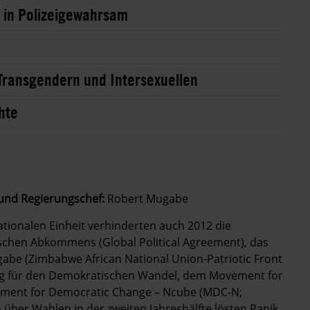
n in Polizeigewahrsam
 Transgendern und Intersexuellen
hte
 und Regierungschef:
Robert Mugabe
ationalen Einheit verhinderten auch 2012 die
schen Abkommens (Global Political Agreement), das
abe (Zimbabwe African National Union-Patriotic Front
g für den Demokratischen Wandel, dem Movement for
ement for Democratic Change – Ncube (MDC-N;
ber Wahlen in der zweiten Jahreshälfte lösten Panik