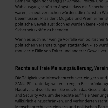
Bemerkungen hochrangiger Armee-, Polizei- und G
Wahlausgang schürten Ängste, dass die Sicherheitsk
waren, erneut versuchen würden, die nächsten Wah
beeinflussen. Präsident Mugabe und Premierminist
politische Gewalt aus; doch es wurden keine konkr
Sicherheitskräfte zu beenden.
Wenn es auch nur wenige Vorfälle von politischer G
politischen Veranstaltungen stattfanden –, so wu
motivierte Fälle von Folter und anderer Gewalt ve
Rechte auf freie Meinungsäußerung, Verei
Die Tätigkeit von Menschenrechtsverteidigern und 
ZANU-PF – unterlag weiter strengen Beschränkungen
Hauptverantwortlichen. Sie nutzten das Gesetz übe
and Security Act), um die Rechte auf freie Meinu
willkürlich einzuschränken, und verhinderten rech
Menschenrechtsverteidigern und politischen Parte