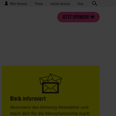
Benutzermenü
Presse
Mein Amnesty
Presse
Leichte Sprache
Shop
JETZT SPENDEN!
Bleib informiert
Header
Abonniere den Amnesty-Newsletter und
Text
mach dich für die Menschenrechte stark!