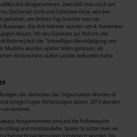
 willkürlich festgenommen. Zwei ließ man noch am
udimu, Zachariah Godi und Tafadzwa Geza, wurden
am gehalten, am dritten Tag brachte man sie
adt Bulawayo. Die drei Männer wurden am 8. November
 gegen Absatz 140 des Gesetzes zur Reform des
and Reform] Act) der "böswilligen Beschädigung von
is Mudimu wurden später fallen gelassen, als
tlichen Verbrechens außer Landes befunden hatte.
en
taltungen der Aktivisten der Organisation Women of
und einige trugen Verletzungen davon. 2012 wurden
 verzeichnet.
ulawayo festgenommen und auf die Polizeiwache
n schlug und misshandelte. Später brachte man sie
enschenrechtsverletzungen fortgesetzt wurden, bis