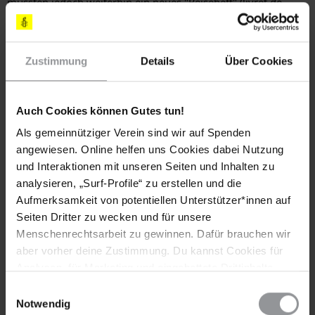
mussten jedoch weiterhin ein neues "Reiseheft" (livret de
circulation) bei sich haben. Nach wie vor mussten sich alle
nicht sesshaften Personen bei der Gemeindeverwaltung
anmelden und durften nicht mehr als 3% der Einwohner einer
Zustimmung
Details
Über Cookies
Gemeinde ausmachen.
Am 7. November 2012 legte der Ministerrat einen
Gesetzentwurf über gleichgeschlechtliche Ehen vor, der im
Auch Cookies können Gutes tun!
Januar 2013 der Nationalversammlung vorgelegt werden
Als gemeinnütziger Verein sind wir auf Spenden
sollte.
angewiesen. Online helfen uns Cookies dabei Nutzung
und Interaktionen mit unseren Seiten und Inhalten zu
Zwangsräumungen
analysieren, „Surf-Profile“ zu erstellen und die
Aufmerksamkeit von potentiellen Unterstützer*innen auf
Im Laufe des Jahres wurden erneut von Roma bewohnte
Seiten Dritter zu wecken und für unsere
Lager und Behelfsunterkünfte zwangsgeräumt und aufgelöst.
Menschenrechtsarbeit zu gewinnen. Dafür brauchen wir
Nach Schätzungen von NGOs wurden in den ersten neun
aber vorher deine Zustimmung. Du kannst Cookies für
Monaten des Jahres 2012 in Frankreich 9040 Roma durch
Analysen, für Marketing und eingebettete Drittinhalte
rechtswidrige Zwangsräumungen aus ihren Unterkünften
auch ablehnen, oder deine Meinung jederzeit später
Einwilligungsauswahl
vertrieben.
wieder ändern. Diesen Banner kannst Du über den Link
Notwendig