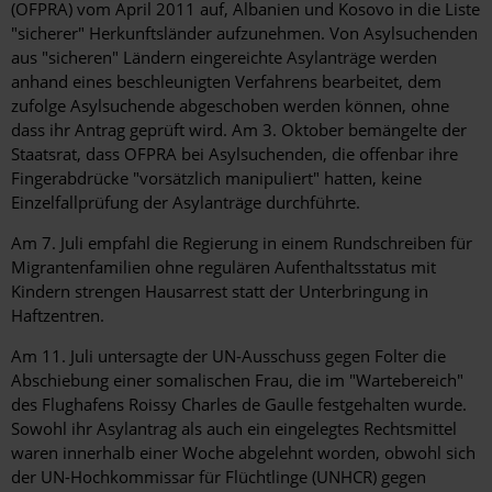
(OFPRA) vom April 2011 auf, Albanien und Kosovo in die Liste
"sicherer" Herkunftsländer aufzunehmen. Von Asylsuchenden
aus "sicheren" Ländern eingereichte Asylanträge werden
anhand eines beschleunigten Verfahrens bearbeitet, dem
zufolge Asylsuchende abgeschoben werden können, ohne
dass ihr Antrag geprüft wird. Am 3. Oktober bemängelte der
Staatsrat, dass OFPRA bei Asylsuchenden, die offenbar ihre
Fingerabdrücke "vorsätzlich manipuliert" hatten, keine
Einzelfallprüfung der Asylanträge durchführte.
Am 7. Juli empfahl die Regierung in einem Rundschreiben für
Migrantenfamilien ohne regulären Aufenthaltsstatus mit
Kindern strengen Hausarrest statt der Unterbringung in
Haftzentren.
Am 11. Juli untersagte der UN-Ausschuss gegen Folter die
Abschiebung einer somalischen Frau, die im "Wartebereich"
des Flughafens Roissy Charles de Gaulle festgehalten wurde.
Sowohl ihr Asylantrag als auch ein eingelegtes Rechtsmittel
waren innerhalb einer Woche abgelehnt worden, obwohl sich
der UN-Hochkommissar für Flüchtlinge (UNHCR) gegen