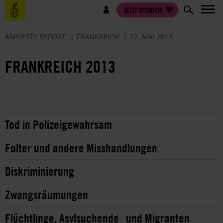
Direkt
Benutzermenü
JETZT SPENDEN!
zum
Inhalt
AMNESTY REPORT
FRANKREICH
22. MAI 2013
FRANKREICH 2013
Tod in Polizeigewahrsam
Folter und andere Misshandlungen
Diskriminierung
Zwangsräumungen
Flüchtlinge, Asylsuchende und Migranten