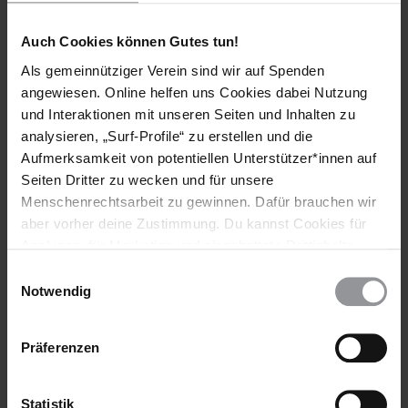
von Menschen in sie setzen.
Auch Cookies können Gutes tun!
Weitere Informationen
Als gemeinnütziger Verein sind wir auf Spenden
angewiesen. Online helfen uns Cookies dabei Nutzung
und Interaktionen mit unseren Seiten und Inhalten zu
analysieren, „Surf-Profile“ zu erstellen und die
Länder
Aufmerksamkeit von potentiellen Unterstützer*innen auf
Seiten Dritter zu wecken und für unsere
Nord- Und Südamerika
Menschenrechtsarbeit zu gewinnen. Dafür brauchen wir
aber vorher deine Zustimmung. Du kannst Cookies für
Analysen, für Marketing und eingebettete Drittinhalte
auch ablehnen, oder deine Meinung jederzeit später
Teile diesen Beitrag
Einwilligungsauswahl
wieder ändern. Diesen Banner kannst Du über den Link
Notwendig
im Footer schnell wieder aufrufen.
Datenschutzerklärung
Präferenzen
Statistik