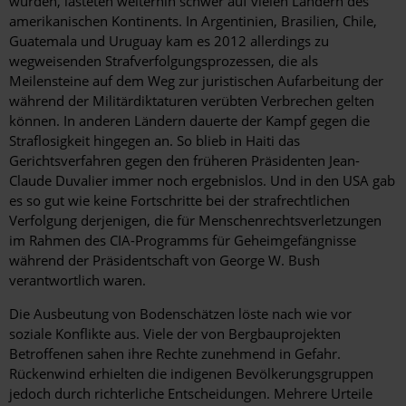
wurden, lasteten weiterhin schwer auf vielen Ländern des
amerikanischen Kontinents. In Argentinien, Brasilien, Chile,
Guatemala und Uruguay kam es 2012 allerdings zu
wegweisenden Strafverfolgungsprozessen, die als
Meilensteine auf dem Weg zur juristischen Aufarbeitung der
während der Militärdiktaturen verübten Verbrechen gelten
können. In anderen Ländern dauerte der Kampf gegen die
Straflosigkeit hingegen an. So blieb in Haiti das
Gerichtsverfahren gegen den früheren Präsidenten Jean-
Claude Duvalier immer noch ergebnislos. Und in den USA gab
es so gut wie keine Fortschritte bei der strafrechtlichen
Verfolgung derjenigen, die für Menschenrechtsverletzungen
im Rahmen des CIA-Programms für Geheimgefängnisse
während der Präsidentschaft von George W. Bush
verantwortlich waren.
Die Ausbeutung von Bodenschätzen löste nach wie vor
soziale Konflikte aus. Viele der von Bergbauprojekten
Betroffenen sahen ihre Rechte zunehmend in Gefahr.
Rückenwind erhielten die indigenen Bevölkerungsgruppen
jedoch durch richterliche Entscheidungen. Mehrere Urteile