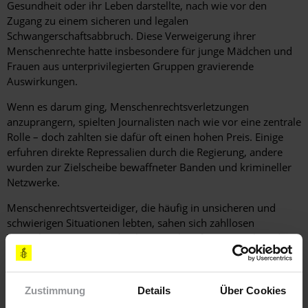
Gesundheit oder ihr Leben darstellte, nach wie vor den
Zugang zu einem sicheren und legalen
Schwangerschaftsabbruch. Diese Verweigerung ihrer
Menschenrechte hatte insbesondere für junge Mädchen und
Frauen aus unterprivilegierten Gruppen gravierende
Auswirkungen.
Wenn es darum ging, Menschenrechtsverletzungen
anzuprangern, spielten Journalisten nach wie vor eine zentrale
Rolle – doch zahlten sie dafür oft einen hohen Preis. Einige
erfuhren direkte Repressalien durch die Regierung, andere
wurden zur Zielscheibe bewaffneter Banden und krimineller
Netzwerke.
Menschenrechtsverteidiger, die häufig in unsicheren und
schwierigen Situationen lebten, sahen sich zahllosen
Versuchen ausgesetzt, durch Verunglimpfung, Gewalt und
Missbrauch der Gerichte zum Schweigen gebracht zu werden.
Doch machten ihre Aktivitäten deutlich, wie stark und tief
verankert die Menschenrechtsbewegung in den Ländern der
Zustimmung
Details
Über Cookies
Region mittlerweile ist und welch große Hoffnungen Millionen