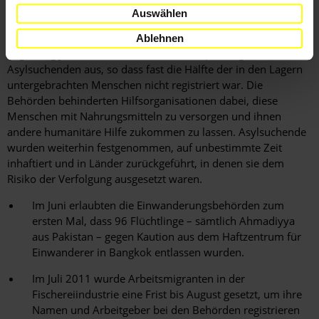
Wiederansiedlung in Drittstaaten wurde fortgesetzt. Ende
Auswählen
2011 lebten fast 150000 Flüchtlinge in neun Lagern an der
Grenze zu Myanmar. Im fünften Jahr in Folge setzte die
Ablehnen
Regierung jedoch ihr Verfahren zur Überprüfung der
Asylsuchenden aus, so dass fast die Hälfte der in den Lagern
untergebrachten Menschen nicht registriert war. Die
Behörden behinderten Hilfsorganisationen dabei, diese
Menschen mit Nahrungsmitteln zu versorgen und ihnen
andere humanitäre Hilfe zukommen zu lassen. Asylsuchende
wurden weiterhin festgenommen, auf unbestimmte Zeit
inhaftiert und in Länder zurückgeführt, in denen sie dem
Risiko der Verfolgung ausgesetzt waren.
Im Juni erlaubten die Einwanderungsbehörden zum
ersten Mal, dass 96 Flüchtlinge – sämtlich Ahmadiyya
aus Pakistan – gegen Kaution aus dem Haftzentrum für
Einwanderer in Bangkok entlassen wurden.
Im Juli 2011 wurde Arbeitsmigranten in der
Fischereiindustrie eine Frist bis August gesetzt, um ihre
Namen und Arbeitgeber bei den Behörden registrieren