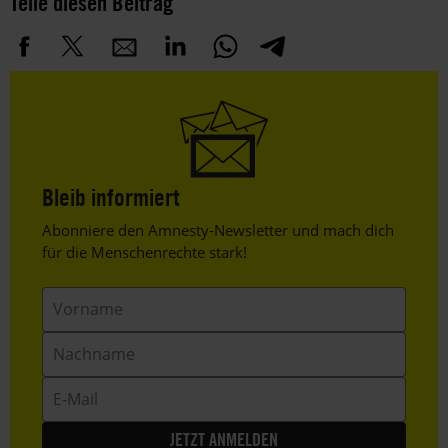
Teile diesen Beitrag
Bleib informiert
Header
Abonniere den Amnesty-Newsletter und mach dich
Text
für die Menschenrechte stark!
Vorname
Nachname
E-
Mail