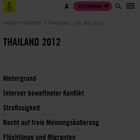
Direkt
Benutzermenü
JETZT SPENDEN!
zum
Inhalt
AMNESTY REPORT
THAILAND
08. MAI 2012
THAILAND 2012
Hintergrund
Interner bewaffneter Konflikt
Straflosigkeit
Recht auf freie Meinungsäußerung
Flüchtlinge und Migranten