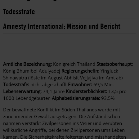
Todesstrafe
Amnesty International: Mission und Bericht
Amtliche Bezeichnung:
Königreich Thailand
Staatsoberhaupt:
König Bhumibol Adulyadej
Regierungschefin:
Yingluck
Shinawatra (löste im August Abhisit Vejjajiva im Amt ab)
Todesstrafe:
nicht abgeschafft
Einwohner:
69,5 Mio.
Lebenserwartung:
74,1 Jahre
Kindersterblichkeit:
13,5 pro
1000 Lebendgeburten
Alphabetisierungsrate:
93,5%
Der bewaffnete Konflikt im Süden Thailands wurde mit
zunehmender Gewalt ausgetragen. Die Aufständischen
nahmen verstärkt Zivilpersonen ins Visier und verübten
willkürliche Angriffe, bei denen Zivilpersonen ums Leben
kamen. Die Sicherheitskräfte folterten und misshandelten