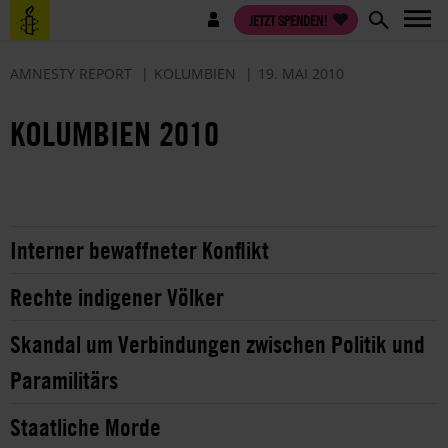
Direkt
Benutzermenü
JETZT SPENDEN!
zum
Inhalt
AMNESTY REPORT
KOLUMBIEN
19. MAI 2010
KOLUMBIEN 2010
Interner bewaffneter Konflikt
Rechte indigener Völker
Skandal um Verbindungen zwischen Politik und
Paramilitärs
Staatliche Morde