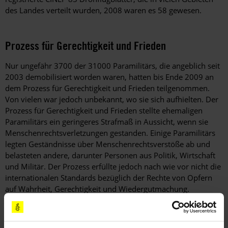
des Landes verteilt wurden, 2008 waren es 58 gewesen.
Prozess für Gerechtigkeit und Frieden
Nur ungefähr 3700 der 31000 Paramilitärs, die angeblich seit
2003 demobilisiert worden waren, hatten bis Ende 2009 an
dem Prozess für Gerechtigkeit und Frieden teilgenommen.
Von vielen war jedoch unbekannt, wo sie sich aufhielten. Der
Prozess für Gerechtigkeit und Frieden stellte ehemaligen
Paramilitärs ein geringeres Strafmaß in Aussicht, wenn sie
Menschenrechtsverletzungen gestanden. Einige Paramilitärs
legten Geständnisse über Menschenrechtsverstöße ab und
belasteten andere, darunter Personen aus Politik, Wirtschaft
und Militär. Der Prozess erfüllte jedoch nach wie vor nicht die
internationalen Standards bezüglich der Rechte von Opfern
auf Wahrheit, Gerechtigkeit und Wiedergutmachung.
Rund 90% derjenigen, die demobilisiert worden waren,
entgingen weiterhin einer tatsächlichen Strafverfolgung.