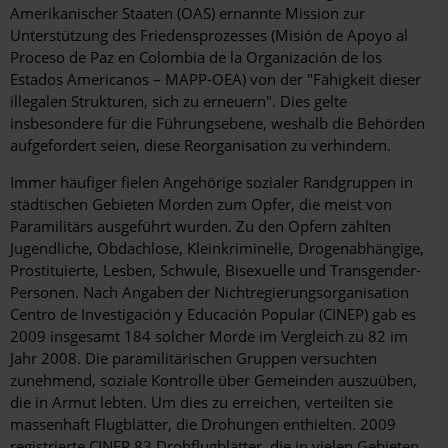
Amerikanischer Staaten (OAS) ernannte Mission zur
Unterstützung des Friedensprozesses (Misión de Apoyo al
Proceso de Paz en Colombia de la Organización de los
Estados Americanos – MAPP-OEA) von der "Fähigkeit dieser
illegalen Strukturen, sich zu erneuern". Dies gelte
insbesondere für die Führungsebene, weshalb die Behörden
aufgefordert seien, diese Reorganisation zu verhindern.
Immer häufiger fielen Angehörige sozialer Randgruppen in
städtischen Gebieten Morden zum Opfer, die meist von
Paramilitärs ausgeführt wurden. Zu den Opfern zählten
Jugendliche, Obdachlose, Kleinkriminelle, Drogenabhängige,
Prostituierte, Lesben, Schwule, Bisexuelle und Transgender-
Personen. Nach Angaben der Nichtregierungsorganisation
Centro de Investigación y Educación Popular (CINEP) gab es
2009 insgesamt 184 solcher Morde im Vergleich zu 82 im
Jahr 2008. Die paramilitärischen Gruppen versuchten
zunehmend, soziale Kontrolle über Gemeinden auszuüben,
die in Armut lebten. Um dies zu erreichen, verteilten sie
massenhaft Flugblätter, die Drohungen enthielten. 2009
registrierte CINEP 83 Drohflugblätter, die in vielen Gebieten