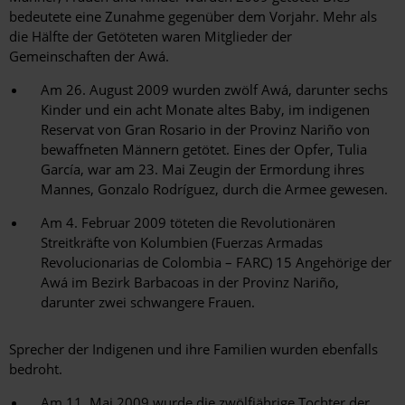
bedeutete eine Zunahme gegenüber dem Vorjahr. Mehr als
die Hälfte der Getöteten waren Mitglieder der
Gemeinschaften der Awá.
Am 26. August 2009 wurden zwölf Awá, darunter sechs
Kinder und ein acht Monate altes Baby, im indigenen
Reservat von Gran Rosario in der Provinz Nariño von
bewaffneten Männern getötet. Eines der Opfer, Tulia
García, war am 23. Mai Zeugin der Ermordung ihres
Mannes, Gonzalo Rodríguez, durch die Armee gewesen.
Am 4. Februar 2009 töteten die Revolutionären
Streitkräfte von Kolumbien (Fuerzas Armadas
Revolucionarias de Colombia – FARC) 15 Angehörige der
Awá im Bezirk Barbacoas in der Provinz Nariño,
darunter zwei schwangere Frauen.
Sprecher der Indigenen und ihre Familien wurden ebenfalls
bedroht.
Am 11. Mai 2009 wurde die zwölfjährige Tochter der