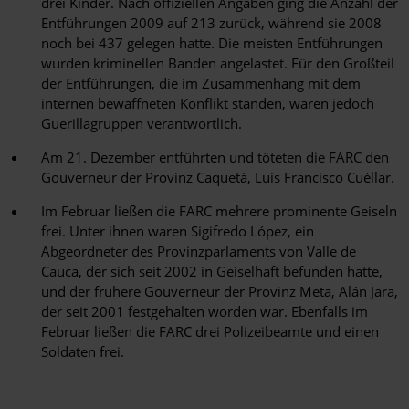
drei Kinder. Nach offiziellen Angaben ging die Anzahl der
Entführungen 2009 auf 213 zurück, während sie 2008
noch bei 437 gelegen hatte. Die meisten Entführungen
wurden kriminellen Banden angelastet. Für den Großteil
der Entführungen, die im Zusammenhang mit dem
internen bewaffneten Konflikt standen, waren jedoch
Guerillagruppen verantwortlich.
Am 21. Dezember entführten und töteten die FARC den
Gouverneur der Provinz Caquetá, Luis Francisco Cuéllar.
Im Februar ließen die FARC mehrere prominente Geiseln
frei. Unter ihnen waren Sigifredo López, ein
Abgeordneter des Provinzparlaments von Valle de
Cauca, der sich seit 2002 in Geiselhaft befunden hatte,
und der frühere Gouverneur der Provinz Meta, Alán Jara,
der seit 2001 festgehalten worden war. Ebenfalls im
Februar ließen die FARC drei Polizeibeamte und einen
Soldaten frei.