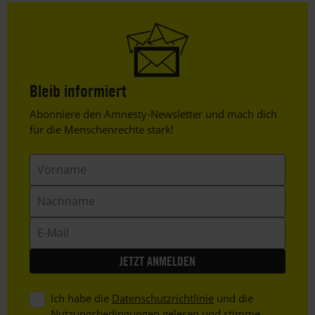
Bleib informiert
Header
Abonniere den Amnesty-Newsletter und mach dich
Text
für die Menschenrechte stark!
Vorname
Nachname
E-
Mail
Ich habe die
Datenschutzrichtlinie
und die
Nutzungsbedingungen
gelesen und stimme