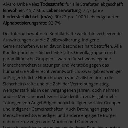
Álvaro Uribe Vélez
Todesstrafe
: für alle Straftaten abgeschafft
Einwohner
: 45,7 Mio.
Lebenserwartung
: 72,7 Jahre
Kindersterblichkeit (m/w)
: 30/22 pro 1000 Lebendgeburten
Alphabetisierungsrate
: 92,7%
Der interne bewaffnete Konflikt hatte weiterhin verheerende
Auswirkungen auf die Zivilbevölkerung. Indigene
Gemeinschaften waren davon besonders hart betroffen. Alle
Konfliktparteien – Sicherheitskräfte, Guerillagruppen und
paramilitärische Gruppen – waren für schwerwiegende
Menschenrechtsverletzungen und Verstöße gegen das
humanitäre Völkerrecht verantwortlich. Zwar gab es weniger
außergerichtliche Hinrichtungen von Zivilisten durch die
Sicherheitskräfte und die Zahl der Vertreibungen stieg
weniger stark als in den vergangenen Jahren, doch nahmen
andere Menschenrechtsverstöße deutlich zu. Es gab mehr
Tötungen von Angehörigen benachteiligter sozialer Gruppen
und indigener Gemeinschaften. Auch Drohungen gegen
Menschenrechtsverteidiger und andere engagierte Bürger
nahmen zu. Zeugen von Morden und Opfer von
Menschenrechtsverletzungen sowie deren Familien wurden