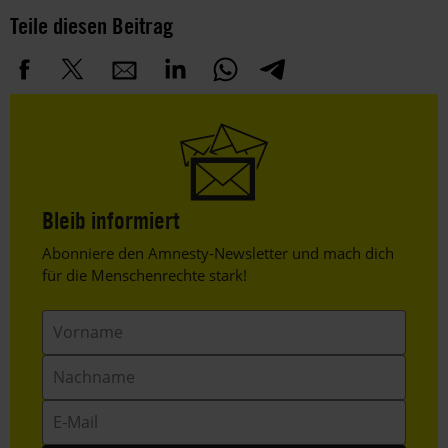
Teile diesen Beitrag
Bleib informiert
Header
Abonniere den Amnesty-Newsletter und mach dich
Text
für die Menschenrechte stark!
Vorname
Nachname
E-
Mail