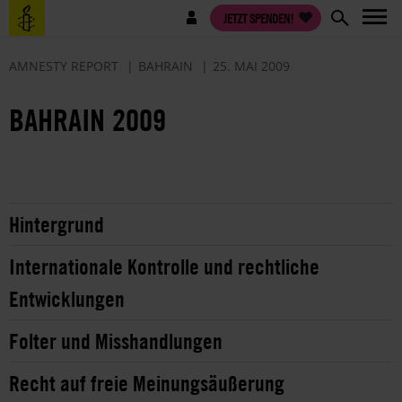
Direkt
Benutzermenü
JETZT SPENDEN!
zum
Inhalt
AMNESTY REPORT
BAHRAIN
25. MAI 2009
BAHRAIN 2009
Hintergrund
Internationale Kontrolle und rechtliche
Entwicklungen
Folter und Misshandlungen
Recht auf freie Meinungsäußerung