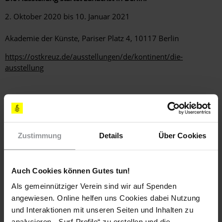
2. Oktober 2020 bis 10. Januar 2021
Akademie der Künste, Pariser Platz 4, 10117 Berlin
https://ostkreuz.de/ausstellungen/de/kontinent/die-
ausstellung
Schlagworte
Zustimmung
Details
Über Cookies
Deutschland
Kultur
Künstler*innen
Migration
Auch Cookies können Gutes tun!
Teile diesen Beitrag
Als gemeinnütziger Verein sind wir auf Spenden
angewiesen. Online helfen uns Cookies dabei Nutzung
und Interaktionen mit unseren Seiten und Inhalten zu
analysieren, „Surf-Profile“ zu erstellen und die