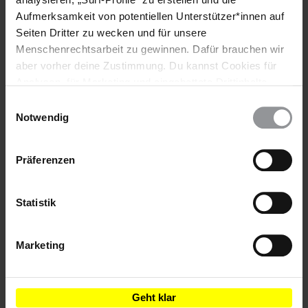
Aufmerksamkeit von potentiellen Unterstützer*innen auf
Seiten Dritter zu wecken und für unsere
LÄNDER
Menschenrechtsarbeit zu gewinnen. Dafür brauchen wir
Deutschland
aber vorher deine Zustimmung. Du kannst Cookies für
Analysen, für Marketing und eingebettete Drittinhalte
auch ablehnen, oder deine Meinung jederzeit später
Einwilligungsauswahl
THEMEN
wieder ändern. Diesen Banner kannst Du über den Link
Notwendig
im Footer schnell wieder aufrufen.
Künstler*innen
Migration
Datenschutzerklärung
Präferenzen
Statistik
Marketing
Amnesty-Newsletter abonnieren
Geht klar