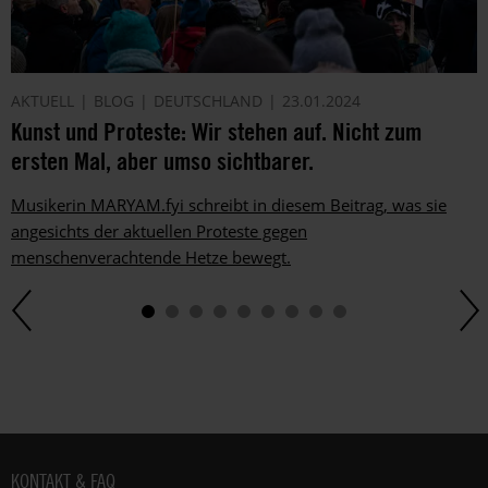
AKTUELL
BLOG
DEUTSCHLAND
23.01.2024
Kunst und Proteste: Wir stehen auf. Nicht zum
ersten Mal, aber umso sichtbarer.
Musikerin MARYAM.fyi schreibt in diesem Beitrag, was sie
angesichts der aktuellen Proteste gegen
menschenverachtende Hetze bewegt.
Fußbereich
KONTAKT & FAQ