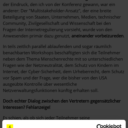
der Eindruck, den ich von der Konferenz gewann, war ein
anderer: Der "Multistakeholder-Ansatz", der eine breite
Beteiligung von Staaten, Unternehmen, Medien, technischer
Community, Zivilgesellschaft und Wissenschaft bei den
Fragen der Internetregulierung vorsieht, wurde von den
Anwesenden primär dazu genutzt,
aneinander vorbeizureden
.
In teils zeitlich parallel ablaufenden und sogar räumlich
benachbarten Workshops beschäftigten sich die Teilnehmer
neben dem Thema Menschenrechte mit so unterschiedlichen
Fragen wie der Netzneutralität, dem Schutz von Kindern im
Internet, der Cyber-Sicherheit, dem Urheberrecht, dem Schutz
vor Spam und der Frage, wer die bisher von den USA
ausgeübte Kontrolle über wesentliche
Netzverwaltungsfunktionen künftig erhalten soll.
Doch echter Dialog zwischen den Vertretern gegensätzlicher
Interessen? Fehlanzeige!
Es schien, als ob sich jeder Teilnehmer seine
Lieblingsveranstaltungen herausgesucht hätte und dort dann