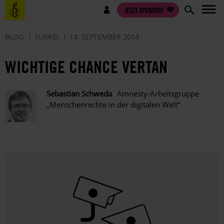
Direkt
Benutzermenü
JETZT SPENDEN!
zum
Inhalt
BLOG
TÜRKEI
14. SEPTEMBER 2014
WICHTIGE CHANCE VERTAN
Sebastian Schweda
Amnesty-Arbeitsgruppe
„Menschenrechte in der digitalen Welt“