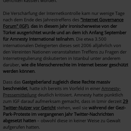
Gerichten kassiert worden.
Die Verschärfung der Internetkontrolle kam nur wenige Tage
nach dem Ende des Jahrestreffens des
"Internet Governance
Forum" (IGF)
,
das in diesem Jahr ironischerweise von der
Türkei ausgerichtet wurde und an dem ich Anfang September
für Amnesty International teilnahm
. Die etwa 3.500
internationalen Delegierten dieses seit 2006 alljährlich von
den Vereinten Nationen veranstalteten Treffens zu Fragen der
Internetregulierung diskutierten in Istanbul unter anderem
darüber,
wie die Menschenrechte im Internet besser geschützt
werden können
.
Dass das
Gastgeberland zugleich diese Rechte massiv
beschneidet
, hatte ich bereits im Vorfeld in einer
Amnesty-
Pressemitteilung
deutlich kritisiert. Amnesty hatte pünktlich
zum IGF darauf aufmerksam gemacht, dass in Izmir derzeit
29
Twitter-Nutzer vor Gericht
stehen, weil sie
während der Gezi-
Park-Proteste im vergangenen Jahr Twitter-Nachrichten
abgesetzt hatten
– obwohl diese in keiner Weise zu Gewalt
aufgerufen hatten.