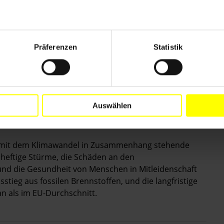
 für Menschenrechte fest, dass die litauischen
ein Märchenbuch zensierten, in dem u. a.
en. Eine Gesetzesvorlage, die das Verbot der Förderung
Präferenzen
Statistik
lte, wurde vom Parlament im November abgelehnt, und
g geschlechtsneutraler
eingetragener
zugestehen sollte, war bis Ende 2023 noch nicht vom
Auswählen
, mit dem Klimawandel in Zusammenhang stehende
 heftige Stürme, die Schäden an den
nd die Gesundheit von Menschen in Mitleidenschaft
sstieg aus fossilen Brennstoffen, und die langfristige
n als im EU-Durchschnitt.