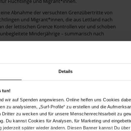
 für Flüchtlinge und Migrant*innen.
eine Abnahme der versuchten Grenzübertritte von
chtlingen und Migrant*innen, die aus Lettland nach
n der lettischen Grenze Kontrollen vor und schoben
 unbegleitete Minderjährige – summarisch nach
nministerium insgesamt 1.654 in Litauen ansässige
ner Bedrohung für die nationale Sicherheit Litauens.
n dem die Ansichten der Betroffenen zum russischen
Details
 der Folge wurde zahlreichen russischen und
n Asyl, die Ausstellung von Visa, die Verlängerung
rer litauischen Staatsangehörigkeit verweigert. Im
 tun!
ässige belarussische Aktivistin, zu einer Bedrohung
nd wir auf Spenden angewiesen. Online helfen uns Cookies dabe
rag abgelehnt, sodass sie lediglich mit einer befristeten
en zu analysieren, „Surf-Profile“ zu erstellen und die Aufmerksa
n Dritter zu wecken und für unsere Menschenrechtsarbeit zu ge
. Du kannst Cookies für Analysen, für Marketing und eingebettet
Trans- und Intergeschlechtlichen (LGBTI+)
 jederzeit später wieder ändern. Diesen Banner kannst Du über 