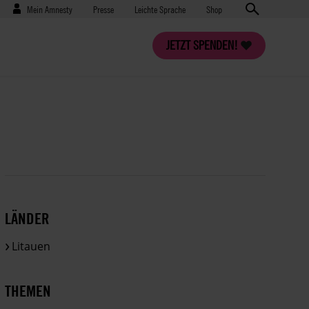
Benutzermenü
Presse
Mein Amnesty
Presse
Leichte Sprache
Shop
JETZT SPENDEN!
LÄNDER
Litauen
THEMEN