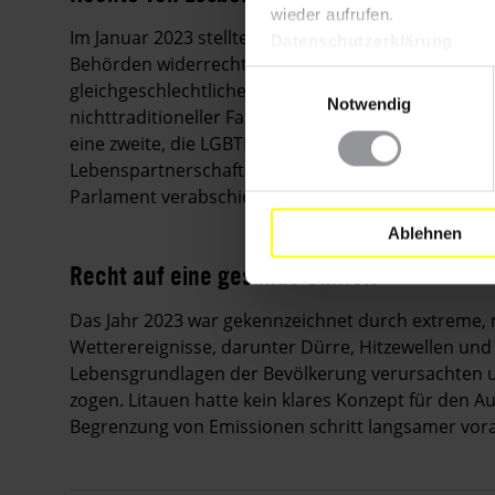
wieder aufrufen.
Im Januar 2023 stellte der Europäische Gerichtshof
Datenschutzerklärung
Behörden widerrechtlich gehandelt hatten, als sie 
Einwilligungsauswahl
gleichgeschlechtliche Beziehungen dargestellt war
Notwendig
nichttraditioneller Familienmodelle aufheben sol
eine zweite, die LGBTI-Paaren durch die Einführun
Lebenspartnerschaft
en gewisse begrenzte Rechte 
Parlament verabschiedet worden.
Ablehnen
Recht auf eine gesunde Umwelt
Das Jahr 2023 war gekennzeichnet durch extreme
Wetterereignisse, darunter Dürre, Hitzewellen und
Lebensgrundlagen der Bevölkerung verursachten u
zogen. Litauen hatte kein klares Konzept für den Au
Begrenzung von Emissionen schritt langsamer vora