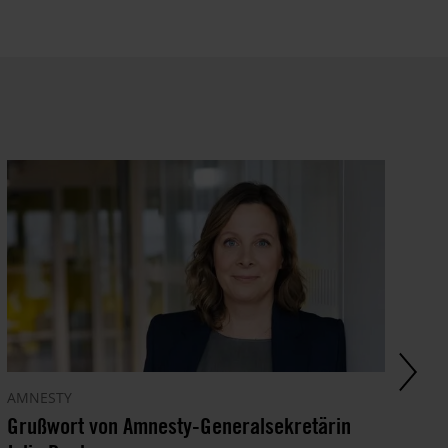
AMNESTY
PR
Grußwort von Amnesty-Generalsekretärin
27