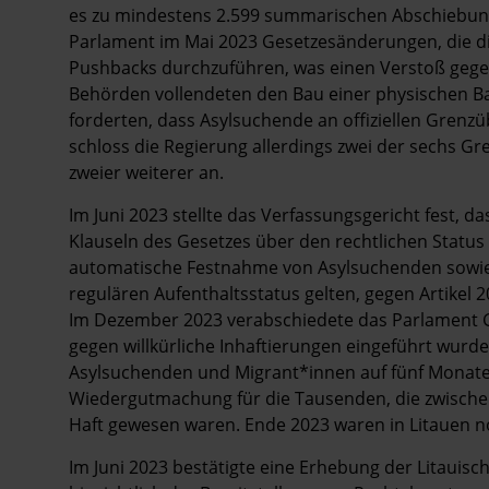
es zu mindestens 2.599 summarischen Abschiebung
Parlament im Mai 2023 Gesetzesänderungen, die d
Pushbacks durchzuführen, was einen Verstoß gegen 
Behörden vollendeten den Bau einer physischen Ba
forderten, dass Asylsuchende an offiziellen Gren
schloss die Regierung allerdings zwei der sechs G
zweier weiterer an.
Im Juni 2023 stellte das Verfassungsgericht fest, d
Klauseln des Gesetzes über den rechtlichen Status
automatische Festnahme von Asylsuchenden sowie
regulären Aufenthaltsstatus gelten, gegen Artikel 2
Im Dezember 2023 verabschiedete das Parlament 
gegen willkürliche Inhaftierungen eingeführt wurd
Asylsuchenden und Migrant*innen auf fünf Monate
Wiedergutmachung für die Tausenden, die zwische
Haft gewesen waren. Ende 2023 waren in Litauen n
Im Juni 2023 bestätigte eine Erhebung der Litaui