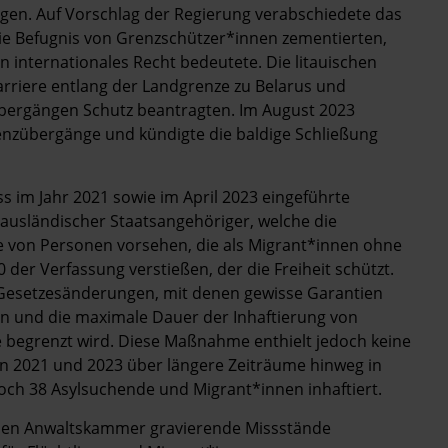
en. Auf Vorschlag der Regierung verabschiedete das
ie Befugnis von Grenzschützer*innen zementierten,
internationales Recht bedeutete. Die litauischen
rriere entlang der Landgrenze zu Belarus und
zübergängen Schutz beantragten. Im August 2023
renzübergänge und kündigte die baldige Schließung
ass im Jahr 2021 sowie im April 2023 eingeführte
 ausländischer Staatsangehöriger, welche die
 von Personen vorsehen, die als Migrant*innen ohne
0 der Verfassung verstießen, der die Freiheit schützt.
Gesetzesänderungen, mit denen gewisse Garantien
en und die maximale Dauer der Inhaftierung von
 begrenzt wird. Diese Maßnahme enthielt jedoch keine
n 2021 und 2023 über längere Zeiträume hinweg in
och 38 Asylsuchende und Migrant*innen inhaftiert.
schen Anwaltskammer gravierende Missstände