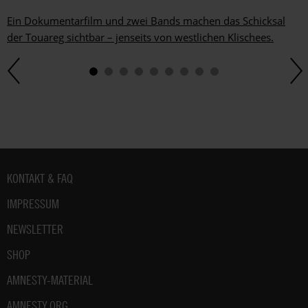
Ein Dokumentarfilm und zwei Bands machen das Schicksal
der Touareg sichtbar – jenseits von westlichen Klischees.
Fußbereich
KONTAKT & FAQ
IMPRESSUM
NEWSLETTER
SHOP
AMNESTY-MATERIAL
AMNESTY.ORG