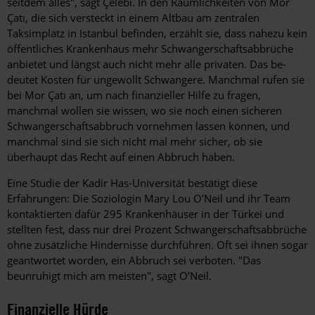
seitdem alles", sagt Çelebi. In den Räumlichkeiten von Mor
Çatı, die sich versteckt in einem Altbau am zentralen
Taksimplatz in Istanbul befinden, erzählt sie, dass nahezu kein
öffent­liches Krankenhaus mehr Schwangerschaftsabbrüche
anbietet und längst auch nicht mehr alle privaten. Das be­
deutet Kosten für ungewollt Schwangere. Manchmal rufen sie
bei Mor Çatı an, um nach finanzieller Hilfe zu fragen,
manchmal wollen sie wissen, wo sie noch einen sicheren
Schwangerschaftsabbruch vornehmen lassen können, und
manchmal sind sie sich nicht mal mehr sicher, ob sie
überhaupt das Recht auf einen Abbruch haben.
Eine Studie der Kadir Has-Universität bestätigt diese
Erfahrungen: Die Soziologin Mary Lou O’Neil und ihr Team
kontaktierten dafür 295 Krankenhäuser in der Türkei und
stellten fest, dass nur drei Prozent Schwangerschaftsabbrüche
ohne zusätzliche Hindernisse durchführen. Oft sei ihnen sogar
geantwortet worden, ein Abbruch sei verboten. "Das
beunruhigt mich am meisten", sagt O’Neil.
Finanzielle Hürde