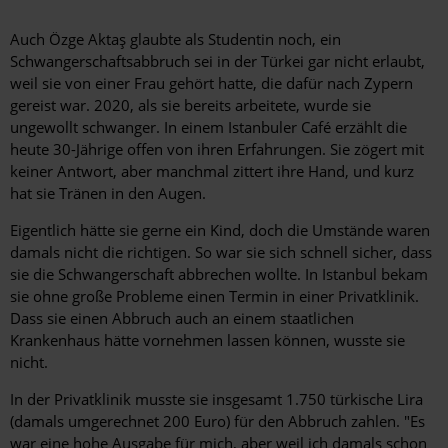
Auch Özge Aktaş glaubte als Studentin noch, ein
Schwangerschaftsabbruch sei in der Türkei gar nicht erlaubt,
weil sie von einer Frau gehört hatte, die dafür nach Zypern
gereist war. 2020, als sie bereits arbeitete, wurde sie
ungewollt schwanger. In einem Istanbuler Café erzählt die
heute 30-Jährige offen von ihren Erfahrungen. Sie zögert mit
keiner Antwort, aber manchmal zittert ihre Hand, und kurz
hat sie Tränen in den Augen.
Eigentlich hätte sie gerne ein Kind, doch die Umstände waren
damals nicht die richtigen. So war sie sich schnell sicher, dass
sie die Schwangerschaft abbrechen wollte. In ­Istanbul bekam
sie ohne große Probleme einen Termin in einer Privatklinik.
Dass sie einen Abbruch auch an einem staat­lichen
Krankenhaus hätte vornehmen lassen können, wusste sie
nicht.
In der Privatklinik musste sie insgesamt 1.750 türkische Lira
(damals umgerechnet 200 Euro) für den Abbruch zahlen. "Es
war eine hohe Ausgabe für mich, aber weil ich damals schon