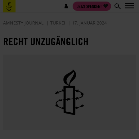
Direkt
Benutzermenü
JETZT SPENDEN!
zum
Inhalt
AMNESTY JOURNAL
TÜRKEI
17. JANUAR 2024
RECHT UNZUGÄNGLICH