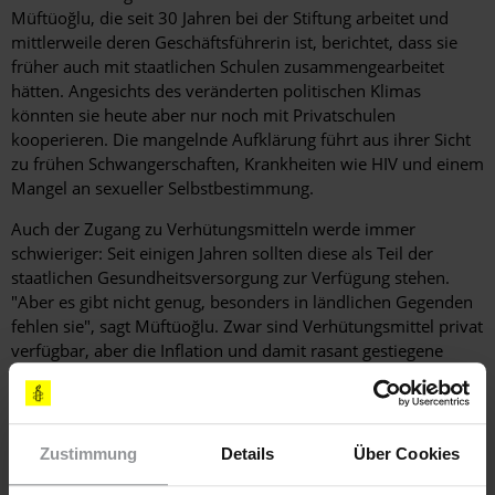
Müftüoğlu, die seit 30 Jahren bei der Stiftung arbeitet und
mittlerweile deren Geschäftsführerin ist, berichtet, dass sie
früher auch mit staatlichen Schulen zusammengearbeitet
hätten. Angesichts des veränderten politischen Klimas
könnten sie heute aber nur noch mit Privatschulen
kooperieren. Die mangelnde Aufklärung führt aus ihrer Sicht
zu frühen Schwangerschaften, Krankheiten wie HIV und einem
Mangel an sexueller Selbstbestimmung.
Auch der Zugang zu Verhütungsmitteln werde immer
schwieriger: Seit einigen Jahren sollten diese als Teil der
staatlichen Gesundheitsversorgung zur Verfügung stehen.
"Aber es gibt nicht genug, besonders in ländlichen Gegenden
fehlen sie", sagt Müftüoğlu. Zwar sind Verhütungsmittel privat
verfügbar, aber die ­Inflation und damit rasant gestiegene
Preise verschlechtern die Situation weiter.
Zustimmung
Details
Über Cookies