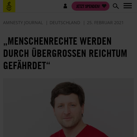
Direkt
Benutzermenü
JETZT SPENDEN!
zum
Inhalt
AMNESTY JOURNAL
DEUTSCHLAND
25. FEBRUAR 2021
„MENSCHENRECHTE WERDEN
DURCH ÜBERGROSSEN REICHTUM G
EFÄHRDET“