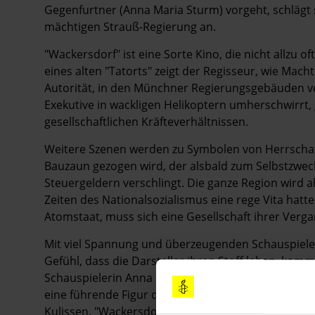
Gegenfurtner (Anna Maria Sturm) vorgeht, schlägt si
mächtigen Strauß-Regierung an.
"Wackersdorf" ist eine Sorte Kino, die nicht allzu of
eines alten "Tatorts" zeigt der Regisseur, wie Mach
Autorität, in den Münchner Regierungsgebäuden ve
Exekutive in wackligen Helikoptern umherschwirrt, ­
gesellschaftlichen Kräfteverhältnissen.
Weitere Szenen werden zu Symbolen von Herrschaf
Bauzaun gezogen wird, der alsbald zum Selbstzweck
Steuergeldern verschlingt. Die ganze Region wird a
Zeiten des Nationalsozialismus eine rege Vita hatt
Atomstaat, muss sich eine Gesellschaft ihrer Verga
Mit viel Spannung und überzeugenden Schauspieler
Gefühl, dass die Darsteller ihren Stoff leben, kom
Schauspielerin Anna Maria Sturm als Monika Gegenfu
eine führende Figur des WAA-Widerstands war. Zude
Kulissen. "Wackersdorf" – ein Meisterstück des hist