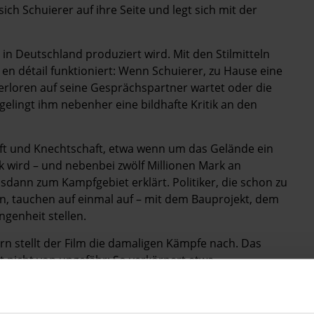
ch Schuierer auf ihre Seite und legt sich mit der
t in Deutschland produziert wird. Mit den Stilmitteln
t en détail funktioniert: Wenn Schuierer, zu Hause eine
rloren auf seine Gesprächspartner wartet oder die
gelingt ihm nebenher eine bildhafte Kritik an den
t und Knechtschaft, etwa wenn um das Gelände ein
 wird – und nebenbei zwölf Millionen Mark an
lsdann zum Kampfgebiet erklärt. Politiker, die schon zu
en, tauchen auf einmal auf – mit dem Bauprojekt, dem
ngenheit stellen.
n stellt der Film die damaligen Kämpfe nach. Das
mt nicht von ungefähr: So verkörpert etwa
rtner gar die Rolle ihrer eigenen Mutter Irene, die
m beleben etliche Statisten aus der Region die
orisch-politischen Kinos.