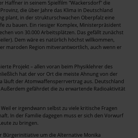
r Haffner in seinem Spielfilm "Wackersdorf" die
n Provinz, die über Jahre das Klima in Deutschland
g plant, in der strukturschwachen Oberpfalz eine
e zu bauen. Ein riesiger Komplex, Ministerpräsident
echen von 30.000 Arbeitsplätzen. Das gefällt zunächst
eiler). Dem wäre es natürlich höchst willkommen,
 der maroden Region mitverantwortlich, auch wenn er
erte Projekt – allen voran beim Physiklehrer des
ließlich hat der vor Ort die meiste Ahnung von der
, da läuft der Atomwaffensperrvertrag aus. Deutschland
 Außerdem gefährdet die zu erwartende Radioaktivität
Weil er irgendwann selbst zu viele kritische Fragen
haft. In der Familie dagegen muss er sich den Vorwurf
Leute zu bringen.
r Bürgerinitiative um die Alternative Monika