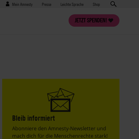
Benutzermenü
Presse
Mein Amnesty
Presse
Leichte Sprache
Shop
JETZT SPENDEN!
Bleib informiert
Header
Abonniere den Amnesty-Newsletter und
Text
mach dich für die Menschenrechte stark!