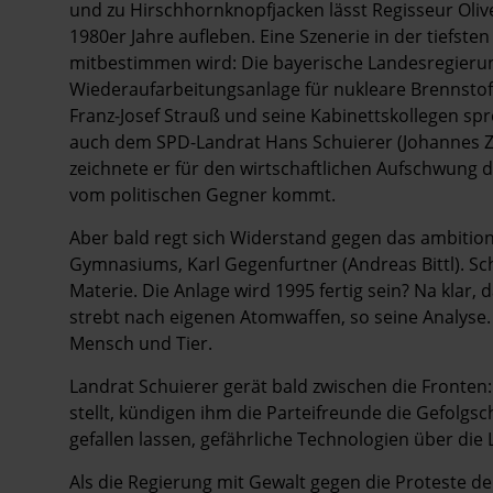
und zu Hirschhornknopfjacken lässt Regisseur Olive
1980er Jahre aufleben. Eine Szenerie in der tiefste
mitbestimmen wird: Die bayerische Landesregierun
Wiederaufarbeitungsanlage für nukleare Brennstoff
Franz-Josef Strauß und seine Kabinettskollegen spr
auch dem SPD-Landrat Hans Schuierer ­(Johannes Z
zeichnete er für den wirtschaftlichen Aufschwung
vom politischen Gegner kommt.
Aber bald regt sich Widerstand gegen das ambitioni
Gymnasiums, Karl Gegenfurtner (Andreas Bittl). Sch
Materie. Die Anlage wird 1995 fertig sein? Na klar
strebt nach eigenen Atomwaffen, so seine Analyse.
Mensch und Tier.
Landrat Schuierer gerät bald zwischen die Fronten: 
stellt, kündigen ihm die Parteifreunde die Gefolgsc
gefallen lassen, gefährliche Technologien über die 
Als die Regierung mit Gewalt gegen die Proteste de