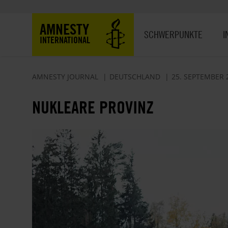
Direkt
zum
Hauptnavigation
AMNESTY
Inhalt
SCHWERPUNKTE
I
INTERNATIONAL
AMNESTY JOURNAL
DEUTSCHLAND
25. SEPTEMBER 
NUKLEARE PROVINZ