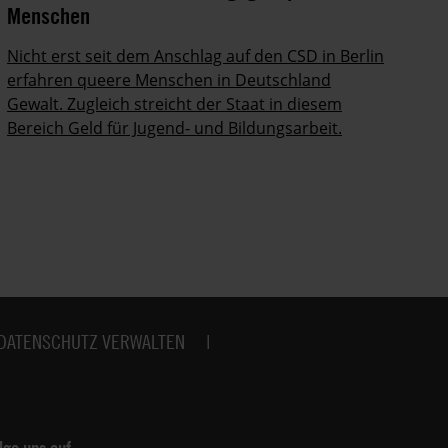
Menschen
Ro
Nicht erst seit dem Anschlag auf den CSD in Berlin
Am
erfahren queere Menschen in Deutschland
Pa
Gewalt. Zugleich streicht der Staat in diesem
di
Bereich Geld für Jugend- und Bildungsarbeit.
DATENSCHUTZ VERWALTEN
lge uns auf