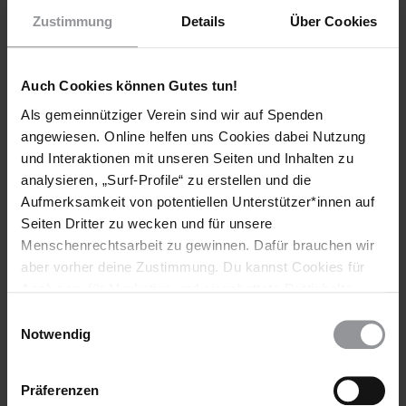
Französischen von Ulrich Probst und Heide Müller. ­Brunnen
Zustimmung
Details
Über Cookies
Verlag, Gießen 2018. 272 Seiten, 22 Euro.
Auch Cookies können Gutes tun!
Weitere Informationen
Als gemeinnütziger Verein sind wir auf Spenden
angewiesen. Online helfen uns Cookies dabei Nutzung
und Interaktionen mit unseren Seiten und Inhalten zu
Länder
analysieren, „Surf-Profile“ zu erstellen und die
Aufmerksamkeit von potentiellen Unterstützer*innen auf
Demokratische Republik Kongo
Seiten Dritter zu wecken und für unsere
Menschenrechtsarbeit zu gewinnen. Dafür brauchen wir
Themen
aber vorher deine Zustimmung. Du kannst Cookies für
Analysen, für Marketing und eingebettete Drittinhalte
Frauen
Gesundheit
auch ablehnen, oder deine Meinung jederzeit später
Einwilligungsauswahl
wieder ändern. Diesen Banner kannst Du über den Link
Notwendig
im Footer schnell wieder aufrufen.
Datenschutzerklärung
Teile diesen Beitrag
Präferenzen