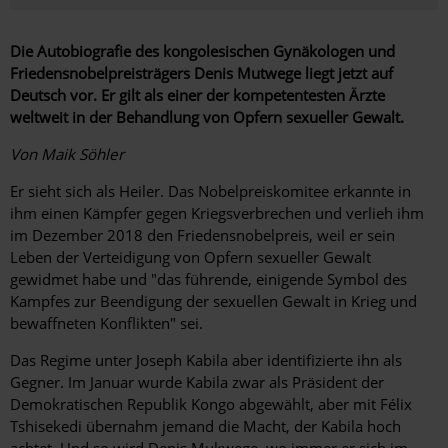
Die Autobiografie des kongolesischen Gynäkologen und
Friedensnobelpreisträgers Denis Mutwege liegt jetzt auf
Deutsch vor. Er gilt als einer der kompetentesten Ärzte
weltweit in der Behandlung von Opfern sexueller Gewalt.
Von Maik Söhler
Er sieht sich als Heiler. Das Nobelpreiskomitee erkannte in
ihm einen Kämpfer gegen Kriegsverbrechen und verlieh ihm
im Dezember 2018 den Friedensnobelpreis, weil er sein
Leben der Verteidigung von Opfern sexueller Gewalt
gewidmet habe und "das führende, einigende Symbol des
Kampfes zur Beendigung der sexuellen Gewalt in Krieg und
bewaffneten Konflikten" sei.
Das Regime unter Joseph Kabila aber identifizierte ihn als
Gegner. Im Januar wurde Kabila zwar als Präsident der
Demokratischen Republik Kongo abgewählt, aber mit Félix
Tshisekedi übernahm jemand die Macht, der Kabila hoch
achtet. Und so wird Denis Mukwege, wo immer er sich im