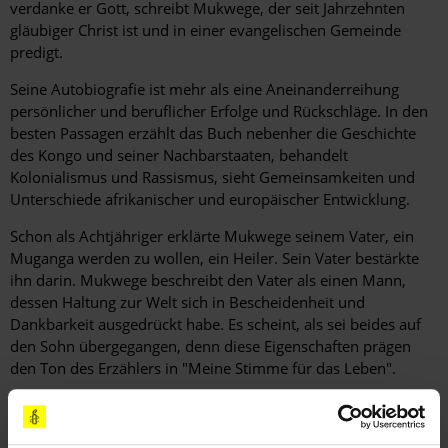
verdanke er Gott, schreibt Mukwege, der seit Jahrzehnten
gläubiger Christ ist und in einer evangelischen Gemeinde
predigt.
Seine Autobiografie ist mehr als eine Aneinanderreihung
persönlicher und beruflicher Erfolge und Rückschläge. In den
besten Passagen erzählt das Buch nebenher die Geschichte
des Kongo und seiner Nachbarstaaten, behandelt
Kolonialismus und Rassismus, sieht Gemeinsamkeiten und
Unterschiede ­afrikanischer und europäischer Entwicklung.
Schon als Achtjähriger erklärte Mukwege seinem Vater, ein
Muganga werden zu wollen, ein Heiler. Sein Vater bestärkte
ihn darin. Mukwege beschreibt den Vater als einen Mann,
dessen Haltung zur Welt sich in Bescheidenheit und
Dankbarkeit ausgedrückt habe. Es scheint, als sei beides auf
den Sohn übergegangen, denn diese Eigenschaften prägen
den Ton des Erzählers in "Meine Stimme für das Leben".
Denis Mukwege: Meine Stimme für das Leben. Aus dem