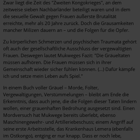
Zwar liegt die Zeit des "Zweiten Kongokrieges", an dem
zeitweise sieben Nachbarländer beteiligt waren und in dem
die sexuelle Gewalt gegen Frauen äußerste Brutalität
erreichte, mehr als 20 Jahre zurück. Doch die Grausamkeiten
mancher Milizen dauern an – und die Folgen für die Opfer.
Zu körperlichen Schmerzen und psychischen Traumata gehört
oft auch der gesellschaftliche Ausschluss der vergewaltigten
Frauen. Deswegen lautet Mukweges Fazit: "Die Gräueltaten
müssen aufhören. Die Frauen müssen sich in ihrer
Gemeinschaft wieder sicher fühlen können. (…) Dafür kämpfe
ich und setze mein Leben aufs Spiel."
In einem Buch voller Gräuel – Morde, Folter,
Vergewaltigungen, Verstümmelungen – bleibt am Ende die
Erkenntnis, dass auch jene, die die Folgen dieser Taten lindern
wollen, einer grauenhaften Bedrohung ausgesetzt sind. Einen
Mordversuch hat Mukwege bereits überlebt, ebenso
Maschinengewehr- und Artilleriebeschuss; einem Angriff auf
seine erste Arbeitsstelle, das Krankenhaus Lemera (ebenfalls
im Ostkongo), entging er nur knapp. Dass er noch lebe,