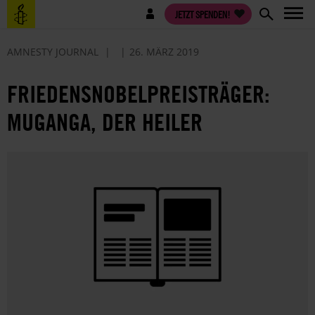
Direkt
Benutzermenü
JETZT SPENDEN!
zum
Inhalt
AMNESTY JOURNAL
26. MÄRZ 2019
FRIEDENSNOBELPREISTRÄGER:
MUGANGA, DER HEILER