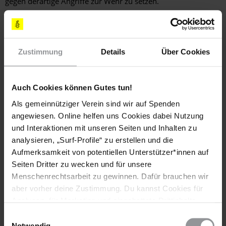
gegen derartige Angriffe zur Wehr zu setzen.
Die in der Liste
aufgeführten Organisationen erklären ihre
Unterstützung und Solidarität für
Nichtregierungsorganisationen,
Zustimmung
Details
Über Cookies
Menschenrechtsverteidigerinnen und
Menschenrechtsverteidiger in Ungarn.
Die Liste findest du auf amnesty.org
Auch Cookies können Gutes tun!
Als gemeinnütziger Verein sind wir auf Spenden
Weitere Informationen
angewiesen. Online helfen uns Cookies dabei Nutzung
und Interaktionen mit unseren Seiten und Inhalten zu
analysieren, „Surf-Profile“ zu erstellen und die
Aufmerksamkeit von potentiellen Unterstützer*innen auf
Länder
Seiten Dritter zu wecken und für unsere
Menschenrechtsarbeit zu gewinnen. Dafür brauchen wir
Ungarn
aber vorher deine Zustimmung. Du kannst Cookies für
Analysen, für Marketing und eingebettete Drittinhalte
Themen
auch ablehnen, oder deine Meinung jederzeit später
Einwilligungsauswahl
wieder ändern. Diesen Banner kannst Du über den Link
Notwendig