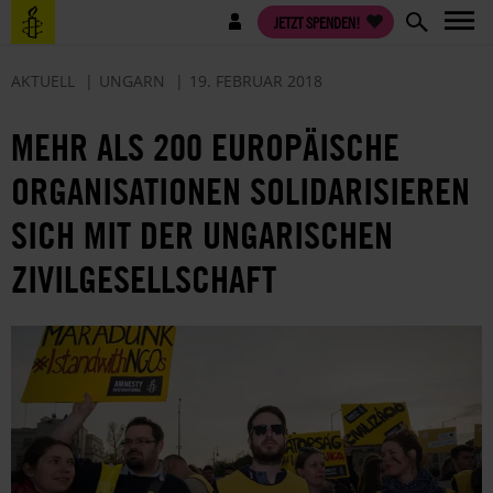
Direkt
Benutzermenü
JETZT SPENDEN!
zum
Inhalt
AKTUELL
UNGARN
19. FEBRUAR 2018
MEHR ALS 200 EUROPÄISCHE
ORGANISATIONEN SOLIDARISIEREN
SICH MIT DER UNGARISCHEN
ZIVILGESELLSCHAFT