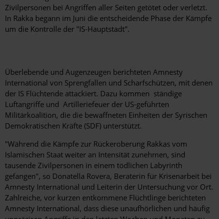
Zivilpersonen bei Angriffen aller Seiten getötet oder verletzt.
In Rakka begann im Juni die entscheidende Phase der Kämpfe
um die Kontrolle der "IS-Hauptstadt".
Überlebende und Augenzeugen berichteten Amnesty
International von Sprengfallen und Scharfschützen, mit denen
der IS Flüchtende attackiert. Dazu kommen ständige
Luftangriffe und Artilleriefeuer der US-geführten
Militärkoalition, die die bewaffneten Einheiten der Syrischen
Demokratischen Kräfte (SDF) unterstützt.
"Während die Kämpfe zur Rückeroberung Rakkas vom
Islamischen Staat weiter an Intensität zunehmen, sind
tausende Zivilpersonen in einem tödlichen Labyrinth
gefangen", so Donatella Rovera, Beraterin für Krisenarbeit bei
Amnesty International und Leiterin der Untersuchung vor Ort.
Zahlreiche, vor kurzen entkommene Flüchtlinge berichteten
Amnesty International, dass diese unaufhörlichen und häufig
unpräzisen Angriffe in den letzten Wochen und Monaten zu