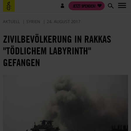
Direkt
Benutzermenü
JETZT SPENDEN!
zum
Inhalt
AKTUELL
SYRIEN
24. AUGUST 2017
ZIVILBEVÖLKERUNG IN RAKKAS
"TÖDLICHEM LABYRINTH"
GEFANGEN