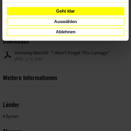
oder willkürlichen Angriffen sowie das Schaffen von sicheren
Fluchtwegen und das Treffen aller möglichen Vorkehrungen,
Geht klar
um die Folgen für die Zivilbevölkerung so gering wie möglich
zu halten."
Auswählen
Ablehnen
Downloads
Amnesty-Bericht: "I Won't Forget This Carnage"
(PDF, 2.16 MB)
Weitere Informationen
Länder
Syrien