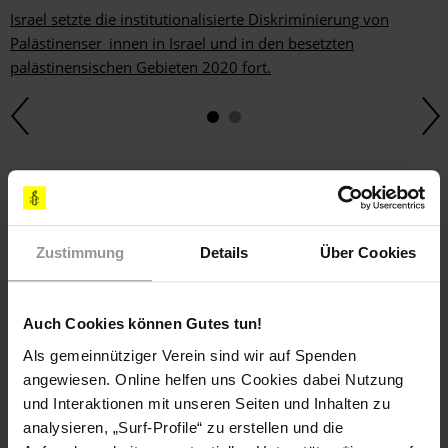
Israel setzte die institutionalisierte Diskriminierung von
Palästinenser_innen in Israel und in den besetzten
palästinensischen Gebieten 2020 fort.
Schlagworte
Israel Und Besetztes Palästinensisches Gebiet
Palästina
Zustimmung
Details
Über Cookies
Aktuell
Auch Cookies können Gutes tun!
Als gemeinnütziger Verein sind wir auf Spenden
Teile diesen Beitrag
angewiesen. Online helfen uns Cookies dabei Nutzung
und Interaktionen mit unseren Seiten und Inhalten zu
analysieren, „Surf-Profile“ zu erstellen und die