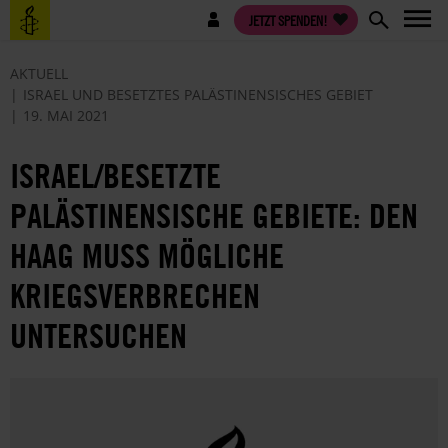
Direkt
Benutzermenü
JETZT SPENDEN!
zum
Inhalt
AKTUELL
ISRAEL UND BESETZTES PALÄSTINENSISCHES GEBIET
19. MAI 2021
ISRAEL/BESETZTE
PALÄSTINENSISCHE GEBIETE: DEN
HAAG MUSS MÖGLICHE
KRIEGSVERBRECHEN
UNTERSUCHEN