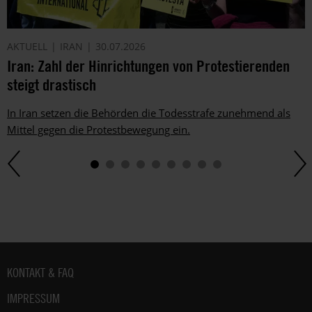
dich
ggf.
auch
AKTUELL
IRAN
30.07.2026
per
Iran: Zahl der Hinrichtungen von Protestierenden
Telefon
steigt drastisch
oder
E-
In Iran setzen die Behörden die Todesstrafe zunehmend als
Mail.
Mittel gegen die Protestbewegung ein.
Dem
kannst
du
im
gesetzlichen
Rahmen
jederzeit
widersprechen.
Weitere
Fußbereich
KONTAKT & FAQ
Hinweise
zum
IMPRESSUM
Datenschutz