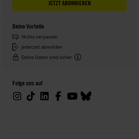
Deine Vorteile
Nichts verpassen
Jederzeit abmelden
Deine Daten sind sicher
Hinweis
Datenschutz:
Folge uns auf
Deine
Daten
werden
von
uns
nur
zu
satzungsgemäßen