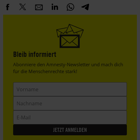
Bleib informiert
Header
Abonniere den Amnesty-Newsletter und mach dich
Text
für die Menschenrechte stark!
Vorname
Nachname
E-
Mail