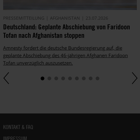
PRESSEMITTEILUNG
AFGHANISTAN
23.07.2026
Deutschland: Geplante Abschiebung von Faridoon
Tofan nach Afghanistan stoppen
Amnesty fordert die deutsche Bundesregierung auf, die
geplante Abschiebung des 46-jährigen Afghanen Faridoon
Tofan unverzüglich auszusetzen.
Fußbereich
KONTAKT & FAQ
IMPRESSUM