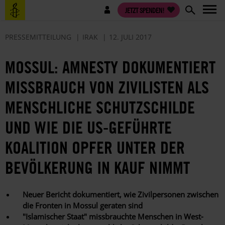
Direkt
Benutzermenü
JETZT SPENDEN!
zum
Inhalt
PRESSEMITTEILUNG
IRAK
12. JULI 2017
MOSSUL: AMNESTY DOKUMENTIERT
MISSBRAUCH VON ZIVILISTEN ALS
MENSCHLICHE SCHUTZSCHILDE
UND WIE DIE US-GEFÜHRTE
KOALITION OPFER UNTER DER
BEVÖLKERUNG IN KAUF NIMMT
Neuer Bericht dokumentiert, wie Zivilpersonen zwischen
die Fronten in Mossul geraten sind
"Islamischer Staat" missbrauchte Menschen in West-