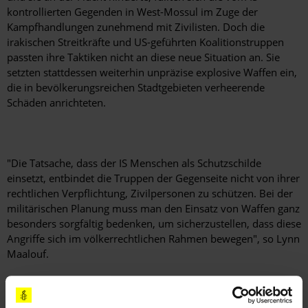
kontrollierten Gegenden in West-Mossul im Zuge der
Kampfhandlungen zunehmend mit Zivilisten. Doch die
irakischen Streitkräfte und US-geführten Koalitionstruppen
passten ihre Taktiken nicht an diese neue Situation an. Sie
setzten stattdessen weiterhin unpräzise explosive Waffen ein,
die in bevölkerungsreichen Stadtgebieten verheerende
Schäden anrichteten.
"Die Tatsache, dass der IS Menschen als Schutzschilde
einsetzt, entbindet die Truppen der Gegenseite nicht von ihrer
rechtlichen Verpflichtung, Zivilpersonen zu schützen. Bei der
militärischen Planung muss man den Einsatz von Waffen ganz
besonders sorgfältig bedenken, um sicherzustellen, dass diese
Angriffe sich im völkerrechtlichen Rahmen bewegen", so Lynn
Maalouf.