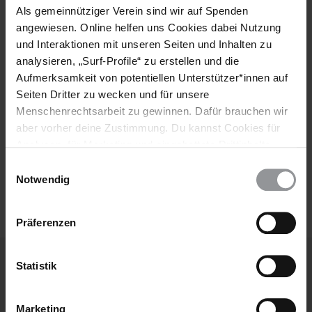
Als gemeinnütziger Verein sind wir auf Spenden
Vorname
angewiesen. Online helfen uns Cookies dabei Nutzung
und Interaktionen mit unseren Seiten und Inhalten zu
Nachname
analysieren, „Surf-Profile“ zu erstellen und die
Aufmerksamkeit von potentiellen Unterstützer*innen auf
E-
Seiten Dritter zu wecken und für unsere
Mail
Menschenrechtsarbeit zu gewinnen. Dafür brauchen wir
aber vorher deine Zustimmung. Du kannst Cookies für
Analysen, für Marketing und eingebettete Drittinhalte
Ich habe die
Datenschutzrichtlinie
und die
auch ablehnen, oder deine Meinung jederzeit später
Einwilligungsauswahl
Nutzungsbedingungen
gelesen und stimme
wieder ändern. Diesen Banner kannst Du über den Link
Notwendig
ihnen zu.
im Footer schnell wieder aufrufen.
Datenschutzerklärung
Präferenzen
Statistik
Weitere Artikel
Marketing