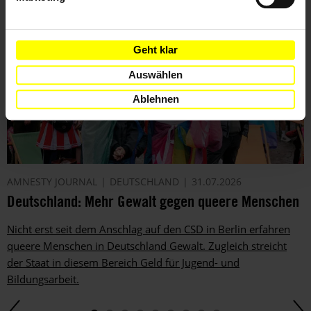
Geht klar
Auswählen
Ablehnen
AMNESTY JOURNAL
DEUTSCHLAND
31.07.2026
Deutschland: Mehr Gewalt gegen queere Menschen
Nicht erst seit dem Anschlag auf den CSD in Berlin erfahren
queere Menschen in Deutschland Gewalt. Zugleich streicht
der Staat in diesem Bereich Geld für Jugend- und
Bildungsarbeit.