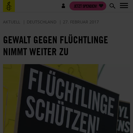
Direkt
Benutzermenü
JETZT SPENDEN!
zum
Inhalt
AKTUELL
DEUTSCHLAND
27. FEBRUAR 2017
GEWALT GEGEN FLÜCHTLINGE
NIMMT WEITER ZU