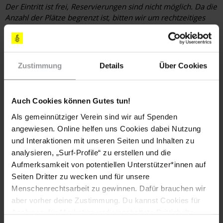
Der Eintritt ist frei, Reservierungen sind nicht möglich. Da die
Anzahl der Plätze begrenzt ist, bitten wir um rechtzeitiges
Erscheinen.
Hier finden Sie die Trailer der Filme
Zustimmung
Details
Über Cookies
Teile diesen Beitrag
Auch Cookies können Gutes tun!
Als gemeinnütziger Verein sind wir auf Spenden
angewiesen. Online helfen uns Cookies dabei Nutzung
und Interaktionen mit unseren Seiten und Inhalten zu
analysieren, „Surf-Profile“ zu erstellen und die
Aufmerksamkeit von potentiellen Unterstützer*innen auf
Seiten Dritter zu wecken und für unsere
Menschenrechtsarbeit zu gewinnen. Dafür brauchen wir
Bleib informiert
aber vorher deine Zustimmung. Du kannst Cookies für
Header
Abonniere den Amnesty-Newsletter und mach dich
Analysen, für Marketing und eingebettete Drittinhalte
Text
für die Menschenrechte stark!