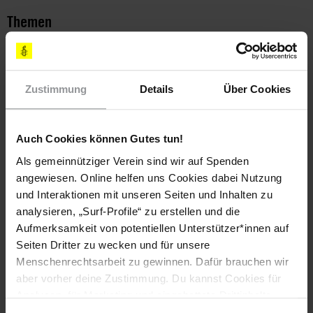
Themen
Waffen
Wirtschaftliche, Soziale & Kulturelle Rechte
Zustimmung
Details
Über Cookies
Teile diesen Beitrag
Auch Cookies können Gutes tun!
Als gemeinnütziger Verein sind wir auf Spenden
angewiesen. Online helfen uns Cookies dabei Nutzung
und Interaktionen mit unseren Seiten und Inhalten zu
analysieren, „Surf-Profile“ zu erstellen und die
Aufmerksamkeit von potentiellen Unterstützer*innen auf
Seiten Dritter zu wecken und für unsere
Bleib informiert
Menschenrechtsarbeit zu gewinnen. Dafür brauchen wir
Header
Abonniere den Amnesty-Newsletter und mach dich
aber vorher deine Zustimmung. Du kannst Cookies für
Text
für die Menschenrechte stark!
Analysen, für Marketing und eingebettete Drittinhalte
auch ablehnen, oder deine Meinung jederzeit später