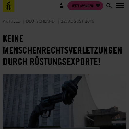
Direkt
Benutzermenü
JETZT SPENDEN!
zum
Inhalt
AKTUELL
DEUTSCHLAND
22. AUGUST 2016
KEINE
MENSCHENRECHTSVERLETZUNGEN
DURCH RÜSTUNGSEXPORTE!