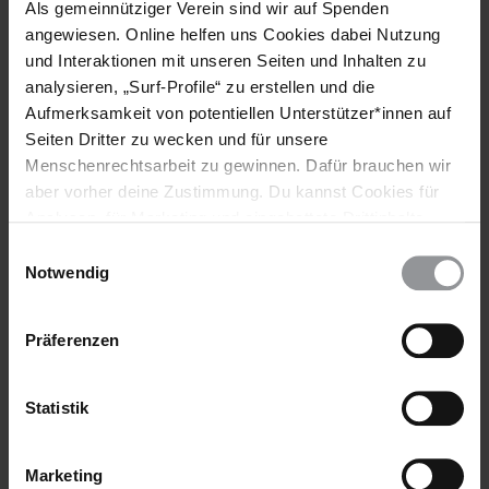
Als gemeinnütziger Verein sind wir auf Spenden
angewiesen. Online helfen uns Cookies dabei Nutzung
Länder
und Interaktionen mit unseren Seiten und Inhalten zu
analysieren, „Surf-Profile“ zu erstellen und die
Mexiko
Aufmerksamkeit von potentiellen Unterstützer*innen auf
Seiten Dritter zu wecken und für unsere
Menschenrechtsarbeit zu gewinnen. Dafür brauchen wir
aber vorher deine Zustimmung. Du kannst Cookies für
Teile diesen Beitrag
Analysen, für Marketing und eingebettete Drittinhalte
auch ablehnen, oder deine Meinung jederzeit später
Einwilligungsauswahl
wieder ändern. Diesen Banner kannst Du über den Link
Notwendig
im Footer schnell wieder aufrufen.
Datenschutzerklärung
Präferenzen
Statistik
Bleib informiert
Header
Abonniere den Amnesty-Newsletter und mach dich
Text
für die Menschenrechte stark!
Marketing