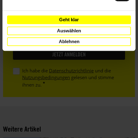
Vorname
Geht klar
Nachname
Auswählen
E-
Ablehnen
Mail
Ich habe die
Datenschutzrichtlinie
und die
Nutzungsbedingungen
gelesen und stimme
ihnen zu.
Weitere Artikel