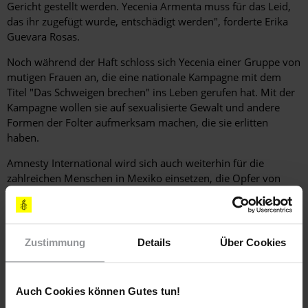
Gericht gestellt werden. Yecenia Armenta muss für das Leid,
das ihr zugefügt wurde, entschädigt werden", forderte Erika
Guevara Rosas.
Noch während der Haft schloss sich Yecenia einer Gruppe von
mutigen Frauen an, die eine nationale Kampagne mit dem
Titel "Das Schweigen brechen" ins Leben gerufen hat. Mit der
Kampagne wollen sie auf sexualisierte Gewalt und andere
Formen der Folter aufmerksam machen, die sie erlitten
haben.
Amnesty International wird sich auch weiterhin für die
zahlreichen Menschen in Mexiko einsetzen, die Opfer von
Folter geworden sind.
Weitere Erfolgsmeldungen und "Good News" finden Sie auf
www.amnesty.de/erfolge
Zustimmung
Details
Über Cookies
Weitere Informationen
Auch Cookies können Gutes tun!