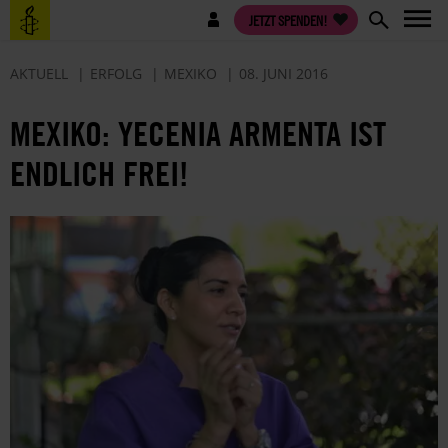
Direkt
Benutzermenü
JETZT SPENDEN!
zum
Inhalt
AKTUELL
ERFOLG
MEXIKO
08. JUNI 2016
MEXIKO: YECENIA ARMENTA IST
ENDLICH FREI!