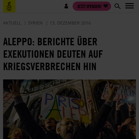
Direkt
Benutzermenü
JETZT SPENDEN!
zum
Inhalt
AKTUELL
SYRIEN
13. DEZEMBER 2016
ALEPPO: BERICHTE ÜBER
EXEKUTIONEN DEUTEN AUF
KRIEGSVERBRECHEN HIN