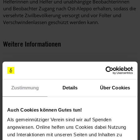
Helferinnen und Helfer und unabhängige Beobachterinnen
und Beobachter Zugang nach Ost-Aleppo erhalten, sodass die
versehrte Zivilbevölkerung versorgt und vor Folter und
Verschwindenlassen geschützt werden kann.
Weitere Informationen
Länder
Syrien
Zustimmung
Details
Über Cookies
Themen
Auch Cookies können Gutes tun!
Bewaffnete Konflikte
Internationale Organisationen
Als gemeinnütziger Verein sind wir auf Spenden
Staatlicher Mord
Terrorismusbekämpfung
angewiesen. Online helfen uns Cookies dabei Nutzung
und Interaktionen mit unseren Seiten und Inhalten zu