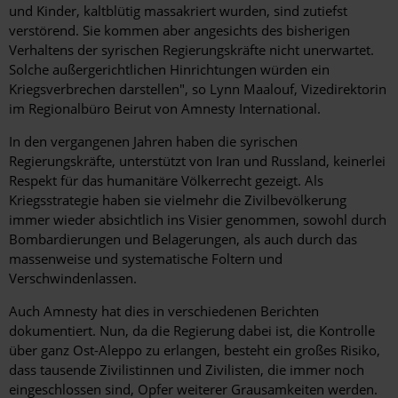
und Kinder, kaltblütig massakriert wurden, sind zutiefst
verstörend. Sie kommen aber angesichts des bisherigen
Verhaltens der syrischen Regierungskräfte nicht unerwartet.
Solche außergerichtlichen Hinrichtungen würden ein
Kriegsverbrechen darstellen", so Lynn Maalouf, Vizedirektorin
im Regionalbüro Beirut von Amnesty International.
In den vergangenen Jahren haben die syrischen
Regierungskräfte, unterstützt von Iran und Russland, keinerlei
Respekt für das humanitäre Völkerrecht gezeigt. Als
Kriegsstrategie haben sie vielmehr die Zivilbevölkerung
immer wieder absichtlich ins Visier genommen, sowohl durch
Bombardierungen und Belagerungen, als auch durch das
massenweise und systematische Foltern und
Verschwindenlassen.
Auch Amnesty hat dies in verschiedenen Berichten
dokumentiert. Nun, da die Regierung dabei ist, die Kontrolle
über ganz Ost-Aleppo zu erlangen, besteht ein großes Risiko,
dass tausende Zivilistinnen und Zivilisten, die immer noch
eingeschlossen sind, Opfer weiterer Grausamkeiten werden.