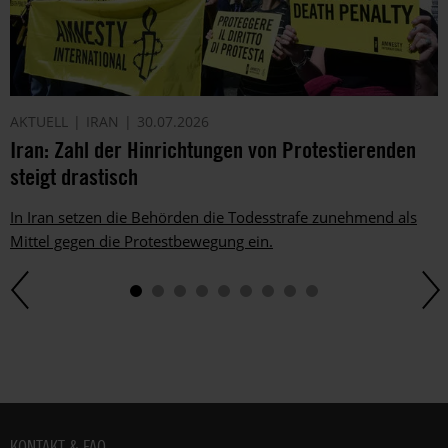
AKTUELL
IRAN
30.07.2026
Iran: Zahl der Hinrichtungen von Protestierenden
steigt drastisch
In Iran setzen die Behörden die Todesstrafe zunehmend als
Mittel gegen die Protestbewegung ein.
Fußbereich
KONTAKT & FAQ