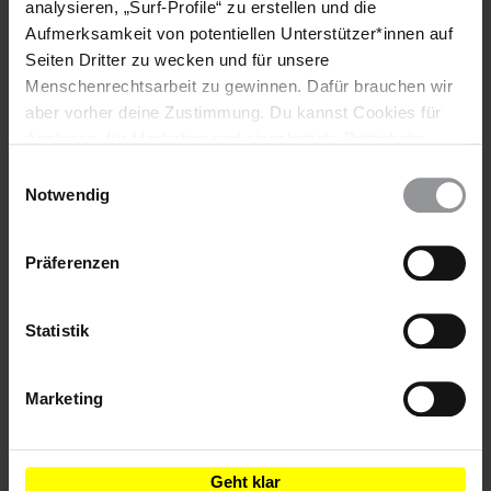
analysieren, „Surf-Profile“ zu erstellen und die
Aufmerksamkeit von potentiellen Unterstützer*innen auf
Teile diesen Beitrag
Seiten Dritter zu wecken und für unsere
Menschenrechtsarbeit zu gewinnen. Dafür brauchen wir
aber vorher deine Zustimmung. Du kannst Cookies für
Analysen, für Marketing und eingebettete Drittinhalte
auch ablehnen, oder deine Meinung jederzeit später
Einwilligungsauswahl
wieder ändern. Diesen Banner kannst Du über den Link
Notwendig
im Footer schnell wieder aufrufen.
Datenschutzerklärung
Bleib informiert
Präferenzen
Header
Abonniere den Amnesty-Newsletter und mach dich
Text
für die Menschenrechte stark!
Statistik
Vorname
Marketing
Nachname
E-
Geht klar