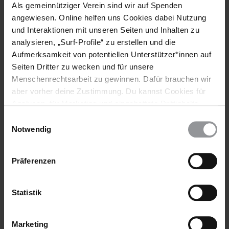
Als gemeinnütziger Verein sind wir auf Spenden
Russlands Verteidigungsministerium muss transparenter
angewiesen. Online helfen uns Cookies dabei Nutzung
werden und über die Ziele seiner Angriffe ehrlich Auskunft
und Interaktionen mit unseren Seiten und Inhalten zu
geben, damit geprüft werden kann, ob diese
analysieren, „Surf-Profile“ zu erstellen und die
völkerrechtskonform sind", so Philipp Luther. "Russland muss
wahllose und andere unrechtmäßige Angriffe dringend
Aufmerksamkeit von potentiellen Unterstützer*innen auf
unterlassen. Auch dürfen keine Angriffe mit Streumunition
Seiten Dritter zu wecken und für unsere
ausgeführt werden und keine ungelenkten Bomben auf
Menschenrechtsarbeit zu gewinnen. Dafür brauchen wir
bewohnte Gebiete abgeworfen werden."
aber vorher deine Zustimmung. Du kannst Cookies für
Analysen, für Marketing und eingebettete Drittinhalte
Hier können Sie den vollständigen englischsprachigen Bericht
auch ablehnen, oder deine Meinung jederzeit später
"'Civilian objects were not damaged': Russia’s statements on
Einwilligungsauswahl
wieder ändern. Diesen Banner kannst Du über den Link
its attacks in Syria unmasked" als PDF-Datei herunterladen
Notwendig
im Footer schnell wieder aufrufen.
Datenschutzerklärung
Präferenzen
Weitere Informationen
Statistik
Länder
Marketing