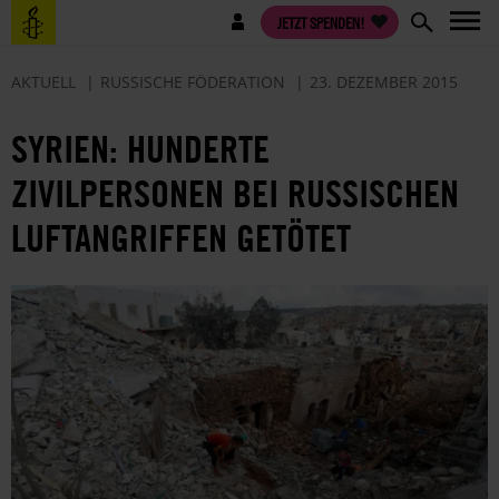
Direkt
Benutzermenü
JETZT SPENDEN!
zum
Inhalt
AKTUELL
RUSSISCHE FÖDERATION
23. DEZEMBER 2015
SYRIEN: HUNDERTE
ZIVILPERSONEN BEI RUSSISCHEN
LUFTANGRIFFEN GETÖTET