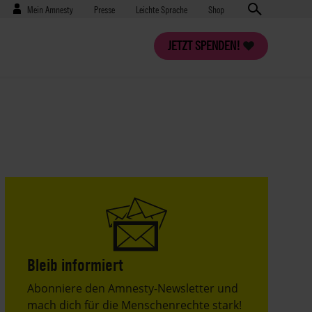
Benutzermenü
Presse
Mein Amnesty
Presse
Leichte Sprache
Shop
JETZT SPENDEN!
Bleib informiert
Header
Abonniere den Amnesty-Newsletter und
Text
mach dich für die Menschenrechte stark!