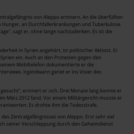
tralgefängnis von Aleppo erinnern. An die überfüllten
den Hunger, an Durchfallerkrankungen und Tuberkulose.
age", sagt er, ohne lange nachzudenken. Es ist die
heit in Syrien angehört, ist politischer Aktivist. Er
n Syrien ein. Auch an den Protesten gegen den
 seinem Mobiltelefon dokumentierte er die
erviews. Irgendwann geriet er ins Visier des
gesucht", erinnert er sich. Drei Monate lang konnte er
 im März 2012 fand. Vor einem Militärgericht musste er
erantworten. Es drohte ihm die Todesstrafe.
 des Zentralgefängnisses von Aleppo. Erst sehr viel
 nach seiner Verschleppung durch den Geheimdienst