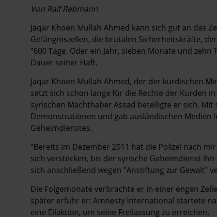
Von Ralf Rebmann
Jaqar Khoen Mullah Ahmed kann sich gut an das Zen
Gefängniszellen, die brutalen Sicherheitskräfte, 
"600 Tage. Oder ein Jahr, sieben Monate und zehn T
Dauer seiner Haft.
Jaqar Khoen Mullah Ahmed, der der kurdischen Minder
setzt sich schon lange für die Rechte der Kurden i
syrischen Machthaber Assad beteiligte er sich. Mit
Demonstrationen und gab ausländischen Medien Int
Geheimdienstes.
"Bereits im Dezember 2011 hat die Polizei nach mir 
sich verstecken, bis der syrische Geheimdienst ihn
sich anschließend wegen "Anstiftung zur Gewalt" v
Die Folgemonate verbrachte er in einer engen Zelle
später erfuhr er: Amnesty International startete
eine Eilaktion, um seine Freilassung zu erreichen.