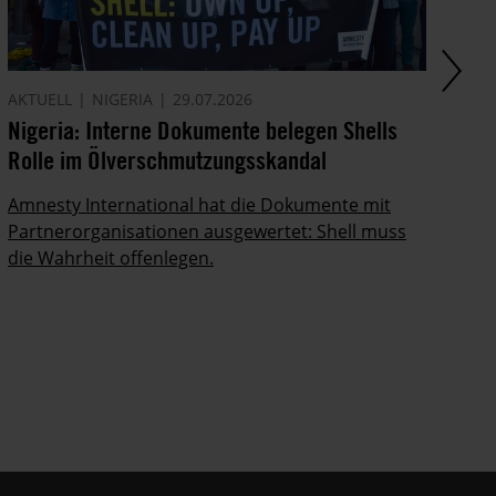
AKTUELL
NIGERIA
29.07.2026
AM
Nigeria: Interne Dokumente belegen Shells
Di
Rolle im Ölverschmutzungsskandal
In
Po
Amnesty International hat die Dokumente mit
ab
Partnerorganisationen ausgewertet: Shell muss
die Wahrheit offenlegen.