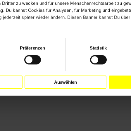
 einer öffentlichen Aktion vor dem
n Dritter zu wecken und für unsere Menschenrechtsarbeit zu ge
nwürdige Flüchtlingspolitik stark gemacht.
. Du kannst Cookies für Analysen, für Marketing und eingebettet
 jederzeit später wieder ändern. Diesen Banner kannst Du über 
n und versucht daher, so schnell wie möglich Deutsch
r mich das schwierigste Fach in Syrien, und ich habe es
Präferenzen
Statistik
Auswählen