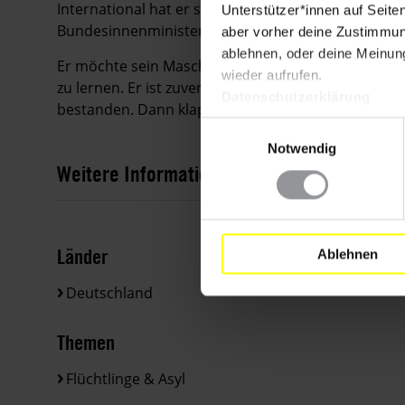
International hat er sich deshalb im September bei
Unterstützer*innen auf Seite
Bundesinnenministerium in Berlin für eine mensche
aber vorher deine Zustimmung
ablehnen, oder deine Meinung
Er möchte sein Maschinenbau-Studium weiterführe
wieder aufrufen.
zu lernen. Er ist zuversichtlich: "Mathematik war fü
Datenschutzerklärung
bestanden. Dann klappt es mit Deutsch auch."
Einwilligungsauswahl
Notwendig
Weitere Informationen
Länder
Ablehnen
Deutschland
Themen
Flüchtlinge & Asyl