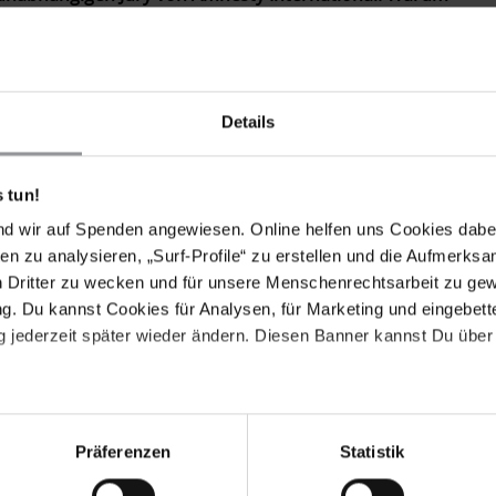
terstützen?
e Organisation, die sich seit jeher für Menschenrechte
pagnen jeglicher Art auf diese Missstände
unterstützen.
Details
 unterschiedliche Menschenrechtsfilme ansehen, das
 und Dokumentation bis zum großen Spielfilm. Was
 tun!
nschenrechte?
nd wir auf Spenden angewiesen. Online helfen uns Cookies dabe
hung von Filmen, die an das Thema ganz unterschiedlich
en zu analysieren, „Surf-Profile“ zu erstellen und die Aufmerksa
schonungslos und mutig die Missstände aufdecken und
n Dritter zu wecken und für unsere Menschenrechtsarbeit zu ge
tztendlich muss ein Film über solche Themen immer
. Du kannst Cookies für Analysen, für Marketing und eingebettet
stören. Denn nur so wird eine fruchtbare Diskussion in
 jederzeit später wieder ändern. Diesen Banner kannst Du über 
 Sie besonders beeindruckt hat?
hat und der sich mir nach fast zehn Jahren fest in mein
Präferenzen
Statistik
Lost Children". Er behandelt das Thema von