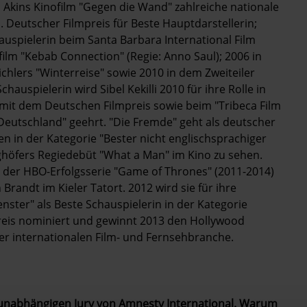
tih Akins Kinofilm "Gegen die Wand" zahlreiche nationale
 Deutscher Filmpreis für Beste Hauptdarstellerin;
auspielerin beim Santa Barbara International Film
ofilm "Kebab Connection" (Regie: Anno Saul); 2006 in
ichlers "Winterreise" sowie 2010 in dem Zweiteiler
hauspielerin wird Sibel Kekilli 2010 für ihre Rolle in
. mit dem Deutschen Filmpreis sowie beim "Tribeca Film
i/Deutschland" geehrt. "Die Fremde" geht als deutscher
n in der Kategorie "Bester nicht englischsprachiger
eighöfers Regiedebüt "What a Man" im Kino zu sehen.
in der HBO-Erfolgsserie "Game of Thrones" (2011-2014)
Brandt im Kieler Tatort. 2012 wird sie für ihre
nster" als Beste Schauspielerin in der Kategorie
reis nominiert und gewinnt 2013 den Hollywood
er internationalen Film- und Fernsehbranche.
er unabhängigen Jury von Amnesty International. Warum