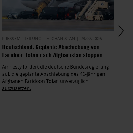
PRESSEMITTEILUNG
AFGHANISTAN
23.07.2026
AK
Deutschland: Geplante Abschiebung von
Ze
Faridoon Tofan nach Afghanistan stoppen
An
Ge
Amnesty fordert die deutsche Bundesregierung
auf, die geplante Abschiebung des 46-jährigen
Ze
Afghanen Faridoon Tofan unverzüglich
kä
auszusetzen.
no