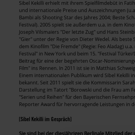
Sibel Kekilli erhielt mit ihrem Spielfilmdebüt in Fa
und internationale Preise und Auszeichnungen (u.a.
Bambi als Shooting Star des Jahres 2004; Beste Sch
Festival). 2005 spielt sie außerdem u.a. in dem Kin
Joseph Vilsmaiers "Der letzte Zug" und Hans Steinb
"Gier" unter der Regie von Dieter Wedel. Als beste Sc
dem Kinofilm "Die Fremde" (Regie: Feo Aladag) u.a
Festival" in New York und beim 15. "Festival Türke
Beitrag für eine der begehrten Oscar-Nominierunge
Film" ins Rennen. In 2011 ist sie in Matthias Schw
Einem internationalen Publikum wird Sibel Kekilli 
bekannt. Seit 2011 spielt sie die Kommissarin Sarah 
Darstellung im Tatort "Borowski und die Frau am Fe
"Serien und Reihen" für den Bayerischen Fernsehp
Reporter Award für hervorragende Leistungen in d
[Sibel Kekilli im Gespräch]
Sie sind bei der diesjährigen Berlinale Mitglied d