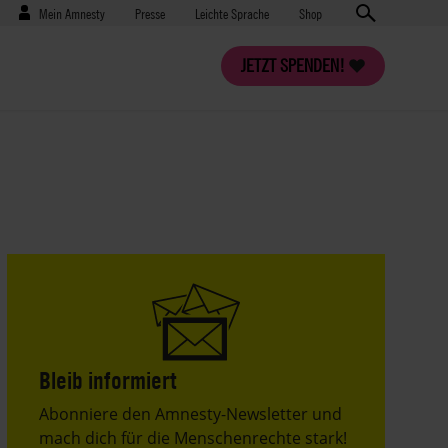
Benutzermenü
Presse
Mein Amnesty
Presse
Leichte Sprache
Shop
JETZT SPENDEN!
Bleib informiert
Header
Abonniere den Amnesty-Newsletter und
Text
mach dich für die Menschenrechte stark!