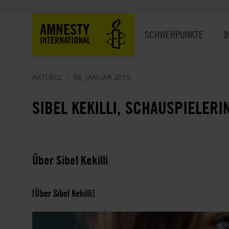
Direkt
zum
Hauptnavigation
AMNESTY
Inhalt
SCHWERPUNKTE
I
INTERNATIONAL
AKTUELL
08. JANUAR 2015
SIBEL KEKILLI, SCHAUSPIELERI
Über Sibel Kekilli
[Über Sibel Kekilli]