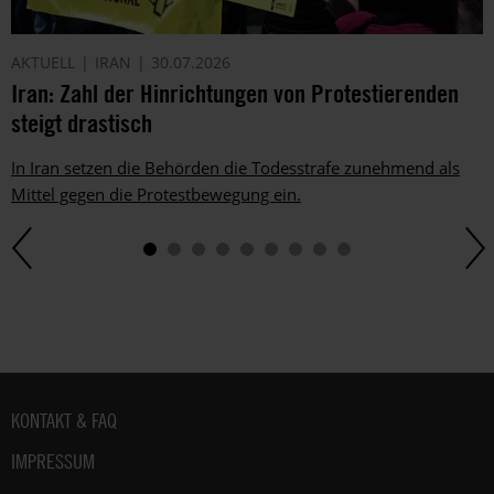
AKTUELL
IRAN
30.07.2026
Iran: Zahl der Hinrichtungen von Protestierenden
steigt drastisch
In Iran setzen die Behörden die Todesstrafe zunehmend als
Mittel gegen die Protestbewegung ein.
Fußbereich
KONTAKT & FAQ
IMPRESSUM