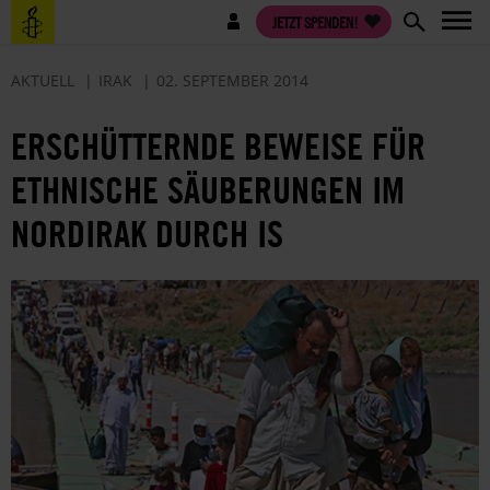
Direkt
Benutzermenü
JETZT SPENDEN!
zum
Inhalt
AKTUELL
IRAK
02. SEPTEMBER 2014
ERSCHÜTTERNDE BEWEISE FÜR
ETHNISCHE SÄUBERUNGEN IM
NORDIRAK DURCH IS