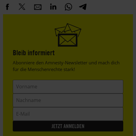
Bleib informiert
Header
Abonniere den Amnesty-Newsletter und mach dich
Text
für die Menschenrechte stark!
Vorname
Nachname
E-
Mail