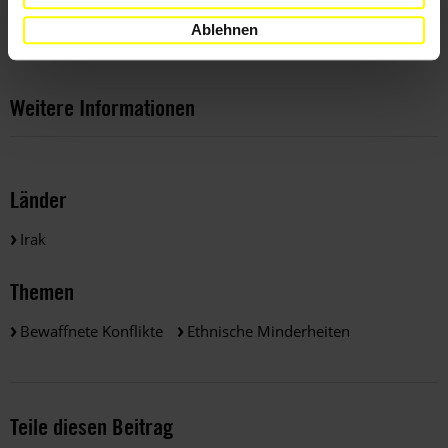
historic scale: the Islamic State’s systematic targeting of
Ablehnen
minorities in northern Iraq"
Weitere Informationen
Länder
Irak
Themen
Bewaffnete Konflikte
Ethnische Minderheiten
Teile diesen Beitrag