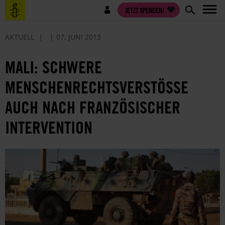
Direkt
Benutzermenü
JETZT SPENDEN!
zum
Inhalt
AKTUELL
07. JUNI 2013
MALI: SCHWERE
MENSCHENRECHTSVERSTÖSSE A
UCH NACH FRANZÖSISCHER I
NTERVENTION