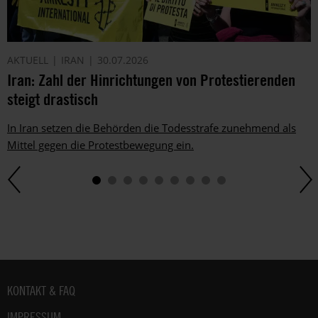
AKTUELL
IRAN
30.07.2026
Iran: Zahl der Hinrichtungen von Protestierenden
steigt drastisch
In Iran setzen die Behörden die Todesstrafe zunehmend als
Mittel gegen die Protestbewegung ein.
Fußbereich
KONTAKT & FAQ
IMPRESSUM