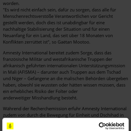
worden.
"Es wird nicht einfach sein, dafür zu sorgen, dass alle für
Menschenrechtsverstöße Verantwortlichen vor Gericht
gestellt werden, doch dies ist unabdingbar für eine
nachhaltige Stabilisierung der Situation und für einen
Neuanfang für ein Land, das seit über 18 Monaten von
Konflikten zerrüttet ist", so Gaëtan Mootoo.
Amnesty International bereitet zudem Sorge, dass das
französische Militär und westafrikanische Truppen der
afrikanisch geführten internationalen Unterstützungsmission
in Mali (AFISMA) – darunter auch Truppen aus dem Tschad
und Niger – Gefangene an die malischen Behörden übergeben
haben, obwohl sie wussten oder hätten wissen müssen, dass
ein erhebliches Risiko der Folter oder
anderweitiger Misshandlung besteht.
Während der Recherchemission erfuhr Amnesty International
zudem von durch die Bewegung für Einheit und Dschihad in
Westafrika (Mouvement pour l’unicité du djihad en Afrique de
l’ouest – MUJAO) vorgenommenen Entführungen und