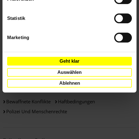
No video provider was found to handle the given URL. See
the
documentation
for more information.
Statistik
Weitere Informationen
Marketing
Länder
Geht klar
Auswählen
Mali
Ablehnen
Themen
Bewaffnete Konflikte
Haftbedingungen
Polizei Und Menschenrechte