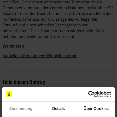
schließen. Der nächste entscheidende Termin ist die UN-
Generalversammlung der Vereinten Nationen im Oktober. 90
Staaten – darunter Deutschland – sprachen sich am Ende der
Konferenz dafür aus, auf Grundlage des vorliegenden
Entwurfs auf einen schnellen Vertragsabschluss
hinzuarbeiten. Diese Staaten müssen wir jetzt beim Wort
nehmen und weiter unter Druck setzen!
Weiterlesen
Aktuelle Informationen: Wir bleiben dran!
Teile diesen Beitrag
Zustimmung
Details
Über Cookies