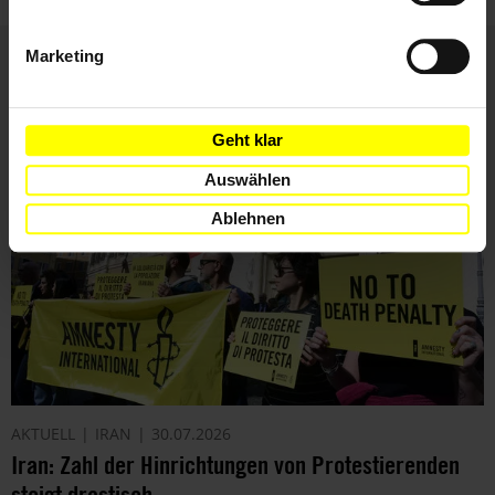
Marketing
Weitere Artikel
Geht klar
Auswählen
Ablehnen
AKTUELL
IRAN
30.07.2026
Iran: Zahl der Hinrichtungen von Protestierenden
steigt drastisch