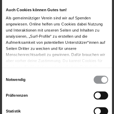
Auch Cookies können Gutes tun!
Bleib informiert
Als gemeinnütziger Verein sind wir auf Spenden
Header
Abonniere den Amnesty-Newsletter und mach dich
angewiesen. Online helfen uns Cookies dabei Nutzung
Text
für die Menschenrechte stark!
und Interaktionen mit unseren Seiten und Inhalten zu
analysieren, „Surf-Profile“ zu erstellen und die
Vorname
Aufmerksamkeit von potentiellen Unterstützer*innen auf
Seiten Dritter zu wecken und für unsere
Nachname
Menschenrechtsarbeit zu gewinnen. Dafür brauchen wir
aber vorher deine Zustimmung. Du kannst Cookies für
E-
Analysen, für Marketing und eingebettete Drittinhalte
Mail
auch ablehnen, oder deine Meinung jederzeit später
Einwilligungsauswahl
wieder ändern. Diesen Banner kannst Du über den Link
Notwendig
im Footer schnell wieder aufrufen.
Ich habe die
Datenschutzrichtlinie
und die
Datenschutzerklärung
Präferenzen
Nutzungsbedingungen
gelesen und stimme
ihnen zu.
Statistik