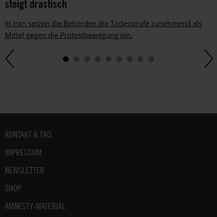
steigt drastisch
In Iran setzen die Behörden die Todesstrafe zunehmend als
Mittel gegen die Protestbewegung ein.
Fußbereich
KONTAKT & FAQ
IMPRESSUM
NEWSLETTER
SHOP
AMNESTY-MATERIAL