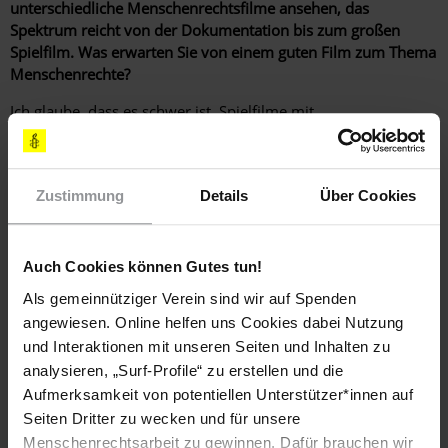
unterschiedliche Menschenrechtsfilme ansehen, das
Spektrum reicht von der Dokumentation bis zum großen
Spielfilm. Was erwarten Sie von einem guten Film zum Thema
Menschenrechte?
Ich glaube, dass es schwer ist, Spielfilme mit
Dokumentarfilmen zu vergleichen, was ich mir aber auf alle
Fälle erwarte, ist ein Film, der nicht didaktisch ist und seine
Botschaft nicht vor sich herträgt. Es sollte ein Film sein, der
Zustimmung
Details
Über Cookies
mich mit der Geschichte, die er zu erzählen hat, fesselt und
mich emotional mitnimmt.
Auch Cookies können Gutes tun!
Als gemeinnütziger Verein sind wir auf Spenden
Teile diesen Beitrag
angewiesen. Online helfen uns Cookies dabei Nutzung
und Interaktionen mit unseren Seiten und Inhalten zu
analysieren, „Surf-Profile“ zu erstellen und die
Aufmerksamkeit von potentiellen Unterstützer*innen auf
Seiten Dritter zu wecken und für unsere
Menschenrechtsarbeit zu gewinnen. Dafür brauchen wir