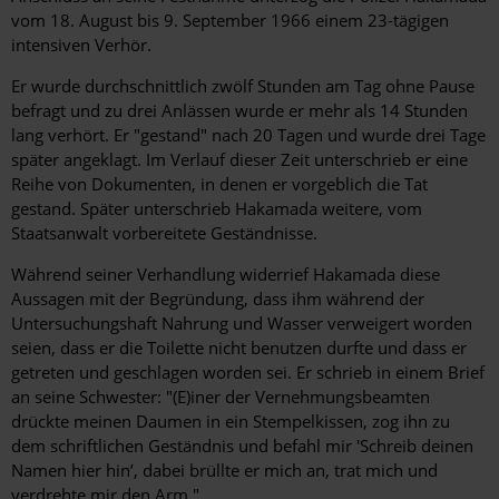
vom 18. August bis 9. September 1966 einem 23-tägigen
intensiven Verhör.
Er wurde durchschnittlich zwölf Stunden am Tag ohne Pause
befragt und zu drei Anlässen wurde er mehr als 14 Stunden
lang verhört. Er "gestand" nach 20 Tagen und wurde drei Tage
später angeklagt. Im Verlauf dieser Zeit unterschrieb er eine
Reihe von Dokumenten, in denen er vorgeblich die Tat
gestand. Später unterschrieb Hakamada weitere, vom
Staatsanwalt vorbereitete Geständnisse.
Während seiner Verhandlung widerrief Hakamada diese
Aussagen mit der Begründung, dass ihm während der
Untersuchungshaft Nahrung und Wasser verweigert worden
seien, dass er die Toilette nicht benutzen durfte und dass er
getreten und geschlagen worden sei. Er schrieb in einem Brief
an seine Schwester: "(E)iner der Vernehmungsbeamten
drückte meinen Daumen in ein Stempelkissen, zog ihn zu
dem schriftlichen Geständnis und befahl mir 'Schreib deinen
Namen hier hin’, dabei brüllte er mich an, trat mich und
verdrehte mir den Arm."