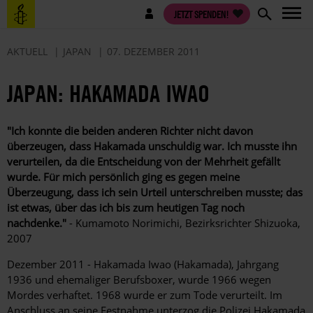
Direkt
Benutzermenü
JETZT SPENDEN!
zum
Inhalt
AKTUELL
JAPAN
07. DEZEMBER 2011
JAPAN: HAKAMADA IWAO
"Ich konnte die beiden anderen Richter nicht davon
überzeugen, dass Hakamada unschuldig war. Ich musste ihn
verurteilen, da die Entscheidung von der Mehrheit gefällt
wurde. Für mich persönlich ging es gegen meine
Überzeugung, dass ich sein Urteil unterschreiben musste; das
ist etwas, über das ich bis zum heutigen Tag noch
nachdenke."
- Kumamoto Norimichi, Bezirksrichter Shizuoka,
2007
Dezember 2011 - Hakamada Iwao (Hakamada), Jahrgang
1936 und ehemaliger Berufsboxer, wurde 1966 wegen
Mordes verhaftet. 1968 wurde er zum Tode verurteilt. Im
Anschluss an seine Festnahme unterzog die Polizei Hakamada