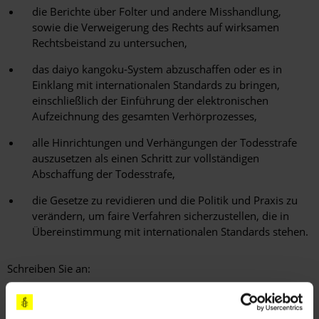
die Berichte über Folter und andere Misshandlung,
sowie die Verweigerung des Rechts auf wirksamen
Rechtsbeistand zu untersuchen,
das daiyo kangoku-System abzuschaffen oder es in
Einklang mit internationalen Standards zu bringen,
einschließlich der Einführung der elektronischen
Aufzeichnung des gesamten Verhörprozesses,
alle Hinrichtungen und Verhängungen der Todesstrafe
auszusetzen als einen Schritt zur vollständigen
Abschaffung der Todesstrafe,
die Gesetze zu revidieren und die Politik und Praxis zu
verändern, um faire Verfahren sicherzustellen, die in
Übereinstimmung mit internationalen Standards stehen.
Schreiben Sie an:
Minister of Justice
1-1-1 Kasumigaseki