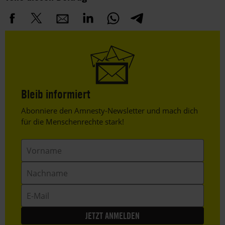
Bleib informiert
Header
Abonniere den Amnesty-Newsletter und mach dich
Text
für die Menschenrechte stark!
Vorname
Nachname
E-
Mail