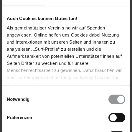
Auch Cookies können Gutes tun!
Als gemeinnütziger Verein sind wir auf Spenden
Bleib informiert
angewiesen. Online helfen uns Cookies dabei Nutzung
Header
Abonniere den Amnesty-Newsletter und mach dich
und Interaktionen mit unseren Seiten und Inhalten zu
Text
für die Menschenrechte stark!
analysieren, „Surf-Profile“ zu erstellen und die
Aufmerksamkeit von potentiellen Unterstützer*innen auf
Vorname
Seiten Dritter zu wecken und für unsere
Menschenrechtsarbeit zu gewinnen. Dafür brauchen wir
Nachname
aber vorher deine Zustimmung. Du kannst Cookies für
Analysen, für Marketing und eingebettete Drittinhalte
E-
auch ablehnen, oder deine Meinung jederzeit später
Einwilligungsauswahl
Mail
wieder ändern. Diesen Banner kannst Du über den Link
Notwendig
im Footer schnell wieder aufrufen.
Datenschutzerklärung
Präferenzen
Ich habe die
Datenschutzrichtlinie
und die
Nutzungsbedingungen
gelesen und stimme