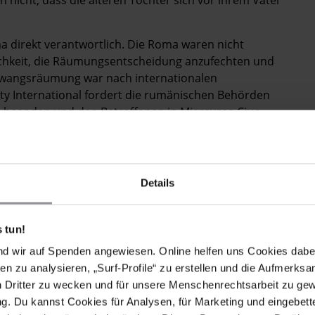
a direkt verantwortlich. Die Roma waren nicht
lichkeit, die Räumungsentscheidung anzufechten und
 Zwangsräumung war nach internationalen
ty International fordert die rumänischen Behörden
 beenden und den Betroffenen in Miercurea Ciuc
nterkunft zur Verfügung zu stellen.
n Zeichen muss gesetzt werden - Zwangsräumungen
n muss garantiert werden. Dies kann und muss von
Details
en."
emenbroschüre: "Treated like Waste. Roma Homes
 tun!
nd wir auf Spenden angewiesen. Online helfen uns Cookies dabe
en zu analysieren, „Surf-Profile“ zu erstellen und die Aufmerksa
n Dritter zu wecken und für unsere Menschenrechtsarbeit zu ge
. Du kannst Cookies für Analysen, für Marketing und eingebettet
omes destroyed, and Health at Risk, in Romania