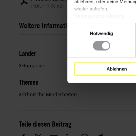
ablehnen, oder deine Meinung
(PDF, 417.78 KB)
wieder aufrufen.
Datenschutzerklärung
Weitere Informationen
Einwilligungsauswahl
Notwendig
Länder
Rumänien
Ablehnen
Themen
Ethnische Minderheiten
Teile diesen Beitrag