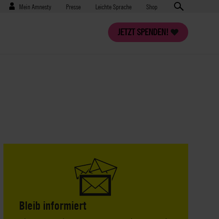
Benutzermenü
Presse
Mein Amnesty
Presse
Leichte Sprache
Shop
JETZT SPENDEN!
Bleib informiert