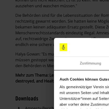
ausziehen und waschen müssen."
Die Behörden sind für die Lebenssituation der Rom
rechtzeitig gewarnt worden. Sie hatten keine Mög
bekamen keinen adäquaten Ersatz gestellt. Diese
Menschenrechtsstandards eindeutig illegal. Amnes
auf, rechtswidrige Zwangsräumungen von Roma zu
endlich eine sichere und hygienisch angemessene U
Halya Gowan: "Es muss jetzt etwas passieren. Ei
müssen gestoppt werden und das Recht auf Wohne
Zustimmung
den Behörden in Miercurea Cuic angegangen werd
Mehr zum Thema: Lesen Sie unsere achtseitige Th
Auch Cookies können Gutes
destroyed, and Health at Risk, in Romania".
Als gemeinnütziger Verein si
mit unseren Seiten und Inhalt
Downloads
Unterstützer*innen auf Seite
aber vorher deine Zustimmung
Amnesty-Bericht: Treated like Waste. Roma H