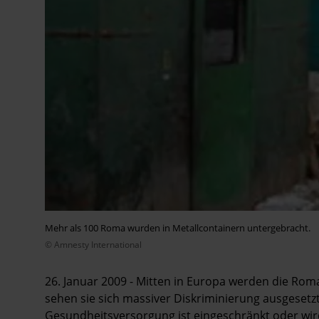
Mehr als 100 Roma wurden in Metallcontainern untergebracht.
© Amnesty International
26. Januar 2009 - Mitten in Europa werden die Roma
sehen sie sich massiver Diskriminierung ausgesetz
Gesundheitsversorgung ist eingeschränkt oder wi