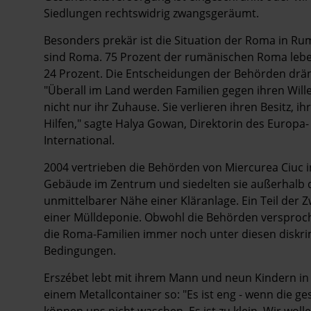
Siedlungen rechtswidrig zwangsgeräumt.
Besonders prekär ist die Situation der Roma in Ru
sind Roma. 75 Prozent der rumänischen Roma leben 
24 Prozent. Die Entscheidungen der Behörden drän
"Überall im Land werden Familien gegen ihren Wille
nicht nur ihr Zuhause. Sie verlieren ihren Besitz, i
Hilfen," sagte Halya Gowan, Direktorin des Europ
International.
2004 vertrieben die Behörden von Miercurea Ciuc
Gebäude im Zentrum und siedelten sie außerhalb de
unmittelbarer Nähe einer Kläranlage. Ein Teil de
einer Mülldeponie. Obwohl die Behörden versproche
die Roma-Familien immer noch unter diesen disk
Bedingungen.
Erszébet lebt mit ihrem Mann und neun Kindern in 
einem Metallcontainer so: "Es ist eng - wenn die ge
können uns nicht waschen. Es ist zu klein. Wir woll