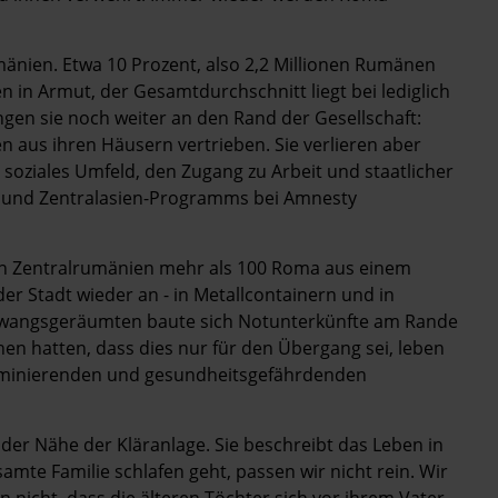
mänien. Etwa 10 Prozent, also 2,2 Millionen Rumänen
in Armut, der Gesamtdurchschnitt liegt bei lediglich
gen sie noch weiter an den Rand der Gesellschaft:
n aus ihren Häusern vertrieben. Sie verlieren aber
hr soziales Umfeld, den Zugang zu Arbeit und staatlicher
a- und Zentralasien-Programms bei Amnesty
 in Zentralrumänien mehr als 100 Roma aus einem
r Stadt wieder an - in Metallcontainern und in
r Zwangsgeräumten baute sich Notunterkünfte am Rande
n hatten, dass dies nur für den Übergang sei, leben
riminierenden und gesundheitsgefährdenden
der Nähe der Kläranlage. Sie beschreibt das Leben in
samte Familie schlafen geht, passen wir nicht rein. Wir
en nicht, dass die älteren Töchter sich vor ihrem Vater