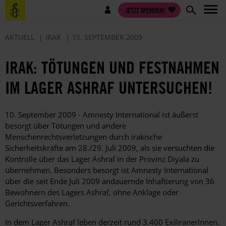
Direkt
Benutzermenü
JETZT SPENDEN!
zum
Inhalt
AKTUELL
IRAK
15. SEPTEMBER 2009
IRAK: TÖTUNGEN UND FESTNAHMEN
IM LAGER ASHRAF UNTERSUCHEN!
10. September 2009 - Amnesty International ist äußerst
besorgt über Tötungen und andere
Menschenrechtsverletzungen durch irakische
Sicherheitskräfte am 28./29. Juli 2009, als sie versuchten die
Kontrolle über das Lager Ashraf in der Provinz Diyala zu
übernehmen. Besonders besorgt ist Amnesty International
über die seit Ende Juli 2009 andauernde Inhaftierung von 36
Bewohnern des Lagers Ashraf, ohne Anklage oder
Gerichtsverfahren.
In dem Lager Ashraf leben derzeit rund 3.400 ExiliranerInnen.