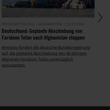
PRESSEMITTEILUNG
AFGHANISTAN
23.07.2026
AK
Deutschland: Geplante Abschiebung von
Ze
Faridoon Tofan nach Afghanistan stoppen
An
Ge
Amnesty fordert die deutsche Bundesregierung
auf, die geplante Abschiebung des 46-jährigen
Ze
Afghanen Faridoon Tofan unverzüglich
kä
auszusetzen.
no