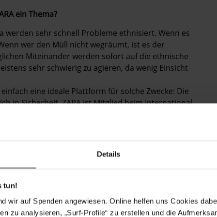
 ZARA ein Thema?
Da werden sehr schnell Probleme ethnisiert. Wenn es
d. Wenn wer den Müll nicht wegräumt, ist es der
lichen Miteinander werden sofort auf die ethnische
eistens sehr schwierig zu agieren, da wenig Einsicht
 einfach eine ideale Plattform für solche Zwecke: Die
 in Sicherheit. ZARA ist Mitglied beim International
ites finden, wo die Server nicht in Österreich stehen
leiten wir das an unsere Partnerorganisationen
onale Kooperation sehr wichtig. Aber auch bei
tische Wille, etwas gegen Rassismus zu unternehmen –
Details
 hat Auswirkungen darauf, wie Menschen handeln und
eindeutig in den letzten zehn Jahren verschlechtert, da
 tun!
nd wir auf Spenden angewiesen. Online helfen uns Cookies dabe
RA? Gibt es Hochphasen?
en zu analysieren, „Surf-Profile“ zu erstellen und die Aufmerksa