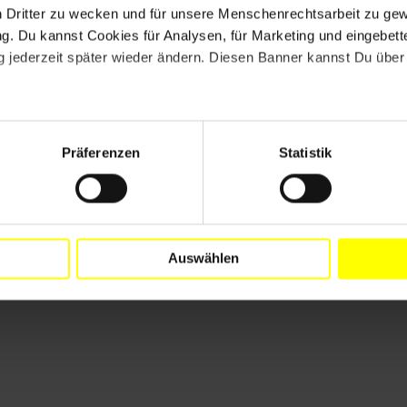
phasen gibt es, absolut. Im Moment haben wir gerade
n Dritter zu wecken und für unsere Menschenrechtsarbeit zu ge
, haben wir sowohl mehr Hass- und Drohmails, aber auch
. Du kannst Cookies für Analysen, für Marketing und eingebettet
 jederzeit später wieder ändern. Diesen Banner kannst Du über 
himpft werden und in denen uns nahe gelegt wird, mit
chaden. Und ich muss sagen, manche Postings über ZARA
Präferenzen
Statistik
en einfach.
Auswählen