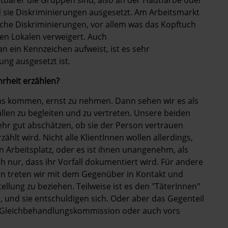
tbarer die Gruppen sind, also an der Hautfarbe oder
 sie Diskriminierungen ausgesetzt. Am Arbeitsmarkt
he Diskriminierungen, vor allem was das Kopftuch
ten Lokalen verweigert. Auch
ein Kennzeichen aufweist, ist es sehr
ng ausgesetzt ist.
hrheit erzählen?
 uns kommen, ernst zu nehmen. Dann sehen wir es als
llen zu begleiten und zu vertreten. Unsere beiden
hr gut abschätzen, ob sie der Person vertrauen
ählt wird. Nicht alle KlientInnen wollen allerdings,
n Arbeitsplatz, oder es ist ihnen unangenehm, als
nur, dass ihr Vorfall dokumentiert wird. Für andere
n treten wir mit dem Gegenüber in Kontakt und
ellung zu beziehen. Teilweise ist es den "TäterInnen"
n, und sie entschuldigen sich. Oder aber das Gegenteil
ie Gleichbehandlungskommission oder auch vors