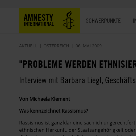
Direkt
zum
Hauptnavigation
AMNESTY
Inhalt
SCHWERPUNKTE
I
INTERNATIONAL
AKTUELL
ÖSTERREICH
06. MAI 2009
"PROBLEME WERDEN ETHNISIER
Interview mit Barbara Liegl, Geschäft
Von Michaela Klement
Was kennzeichnet Rassismus?
Rassismus ist ganz klar eine sachlich ungerechtfe
ethnischen Herkunft, der Staatsangehörigkeit oder d