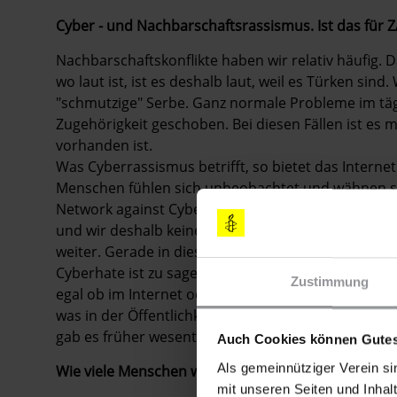
Cyber - und Nachbarschaftsrassismus. Ist das für
Nachbarschaftskonflikte haben wir relativ häufig. 
wo laut ist, ist es deshalb laut, weil es Türken sin
"schmutzige" Serbe. Ganz normale Probleme im täg
Zugehörigkeit geschoben. Bei diesen Fällen ist es m
vorhanden ist.
Was Cyberrassismus betrifft, so bietet das Internet
Menschen fühlen sich unbeobachtet und wähnen sich
Network against Cyber Hate (INACH): Wenn wir Webs
und wir deshalb keine rechtliche Handhabe haben, 
weiter. Gerade in diesem Bereich ist eine internati
Cyberhate ist zu sagen: Der nicht vorhandene poli
Zustimmung
egal ob im Internet oder im öffentlichen Raum –,
was in der Öffentlichkeit möglich ist. Das hat sich 
gab es früher wesentlich mehr Schranken.
Auch Cookies können Gutes
Als gemeinnütziger Verein si
Wie viele Menschen wenden sich pro Woche an ZA
mit unseren Seiten und Inhalt