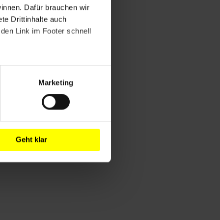
winnen. Dafür brauchen wir
e Drittinhalte auch
den Link im Footer schnell
Marketing
Geht klar