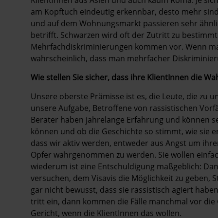
KlientInnen aus Asien und auch kaum Roma. Je sich
am Kopftuch eindeutig erkennbar, desto mehr sind
und auf dem Wohnungsmarkt passieren sehr ähnlic
betrifft. Schwarzen wird oft der Zutritt zu bestimm
Mehrfachdiskriminierungen kommen vor. Wenn man 
wahrscheinlich, dass man mehrfacher Diskriminieru
Wie stellen Sie sicher, dass ihre KlientInnen die Wa
Unsere oberste Prämisse ist es, die Leute, die zu
unsere Aufgabe, Betroffene von rassistischen Vorfä
Berater haben jahrelange Erfahrung und können se
können und ob die Geschichte so stimmt, wie sie erz
dass wir aktiv werden, entweder aus Angst um ihre
Opfer wahrgenommen zu werden. Sie wollen einfach 
wiederum ist eine Entschuldigung maßgeblich: Dan
versuchen, dem Visavis die Möglichkeit zu geben, St
gar nicht bewusst, dass sie rassistisch agiert habe
tritt ein, dann kommen die Fälle manchmal vor d
Gericht, wenn die KlientInnen das wollen.