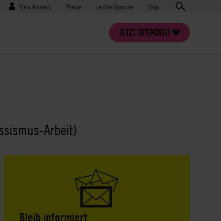
Benutzermenü
Presse
Mein Amnesty
Presse
Leichte Sprache
Shop
JETZT SPENDEN!
assismus-Arbeit)
Bleib informiert