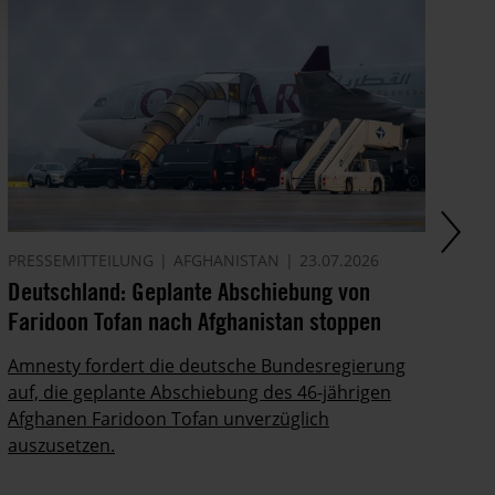
PRESSEMITTEILUNG
AFGHANISTAN
23.07.2026
AK
Deutschland: Geplante Abschiebung von
Ze
Faridoon Tofan nach Afghanistan stoppen
An
Ge
Amnesty fordert die deutsche Bundesregierung
auf, die geplante Abschiebung des 46-jährigen
Ze
Afghanen Faridoon Tofan unverzüglich
kä
auszusetzen.
no