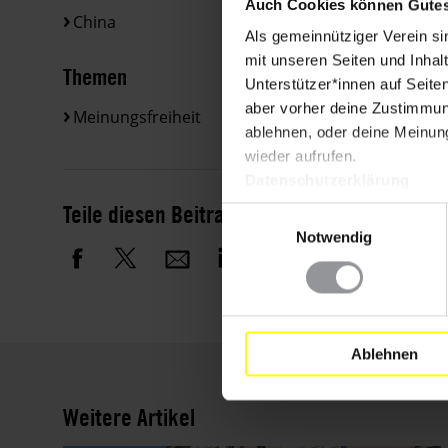
Auch Cookies können Gutes
China
Als gemeinnütziger Verein si
mit unseren Seiten und Inhalt
Themen
Unterstützer*innen auf Seite
aber vorher deine Zustimmung
Meinungsfreiheit
ablehnen, oder deine Meinung
wieder aufrufen.
Datenschutzerklärung
Teile diesen Beitrag
Einwilligungsauswahl
Notwendig
Ablehnen
Weitere Artikel