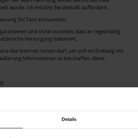
 wegen der Wahrnehmung seines Rechts auf freie
ilt wurde. Ich möchte Sie deshalb auffordern,
lassung Shi Taos einzusetzen,
 garantieren und sicherzustellen, dass er regelmäßig
edizinische Versorgung bekommt,
ina das Internet nutzen darf, um sich im Einklang mit
ußerung Informationen zu beschaffen, diese
cn
Details