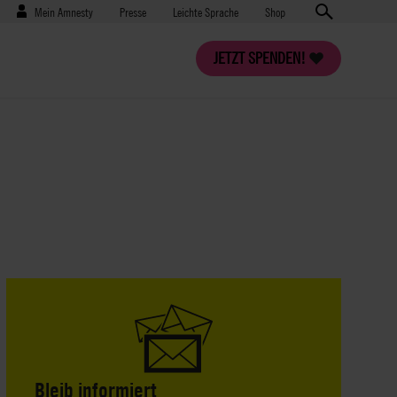
Benutzermenü
Presse
Mein Amnesty
Presse
Leichte Sprache
Shop
JETZT SPENDEN!
Bleib informiert