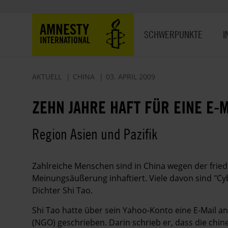
Direkt
zum
Hauptnavigation
AMNESTY
Inhalt
SCHWERPUNKTE
I
INTERNATIONAL
AKTUELL
CHINA
03. APRIL 2009
ZEHN JAHRE HAFT FÜR EINE E-M
Region Asien und Pazifik
Zahlreiche Menschen sind in China wegen der fried
Meinungsäußerung inhaftiert. Viele davon sind "Cyb
Dichter Shi Tao.
Shi Tao hatte über sein Yahoo-Konto eine E-Mail a
(NGO) geschrieben. Darin schrieb er, dass die chin