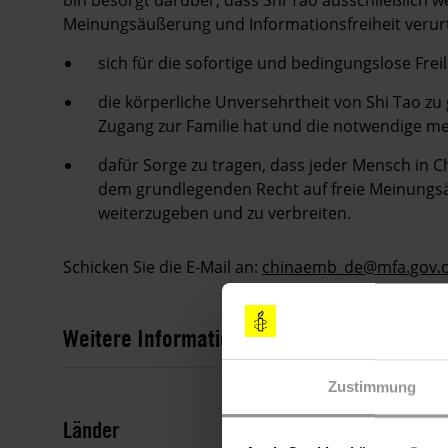
bin besorgt darüber, dass Shi Tao ausschließlich
Meinungsäußerung und Informationsfreiheit verurte
sich für die sofortige und bedingungslose Frei
die körperliche Unversehrtheit von Shi Tao zu
Zugang zur Familie hat und die notwendige m
dafür Sorge zu tragen, dass jeder Mensch in Ch
dem grundlegenden Recht auf freie Meinungsä
weiterzugeben und zu verbreiten.
Schicken Sie die E-Mail an:
chinaemb_de@mfa.gov.
Weitere Informationen
Zustimmung
Länder