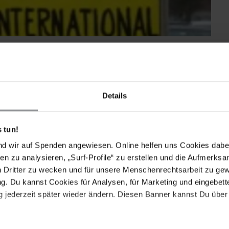
0. Dezember in der Oberschule zum Dom, einem
Details
e Gruppenmitglieder die Schule in das neue
 auf denen jeweils ein Artikel der
sie die Wände der Schule. Die Überraschung war groß
 tun!
aubt wurde, nach Ende der Veranstaltung die Zettel ab-
nd wir auf Spenden angewiesen. Online helfen uns Cookies dabe
en zu analysieren, „Surf-Profile“ zu erstellen und die Aufmerksa
lassenstufen getrennt, in der Aula von ihren
n Dritter zu wecken und für unsere Menschenrechtsarbeit zu ge
 weltweiten Menschenrechtssituation unterrichtet. Etwa
. Du kannst Cookies für Analysen, für Marketing und eingebettet
nstaltungen der Gruppe schon "Amnesty-erfahren",
 jederzeit später wieder ändern. Diesen Banner kannst Du über 
sonders aufmerksam verfolgten die jungen
nvention, die mit Beispielen aus dem Alltag