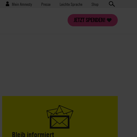
Benutzermenü
Presse
Mein Amnesty
Presse
Leichte Sprache
Shop
JETZT SPENDEN!
Bleib informiert