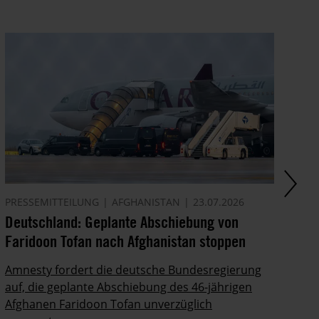
PRESSEMITTEILUNG
AFGHANISTAN
23.07.2026
AK
Deutschland: Geplante Abschiebung von
Ze
Faridoon Tofan nach Afghanistan stoppen
An
Ge
Amnesty fordert die deutsche Bundesregierung
auf, die geplante Abschiebung des 46-jährigen
Ze
Afghanen Faridoon Tofan unverzüglich
kä