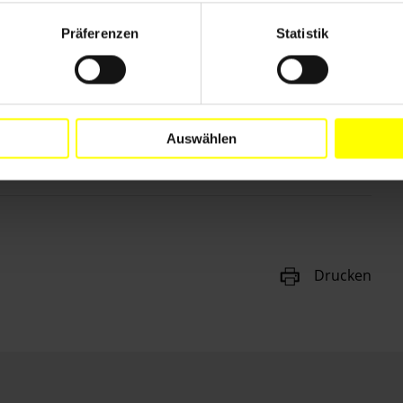
leinen machten deutlich, dass
Dritten Welt beschränkt sind, sondern dass man auch
Präferenzen
Statistik
muss, wenn Menschenrechtsverletzungen im eigenen
 Hunderte von Unterschriften für die Gefangenen in
Auswählen
en vom 11. Dezember 2008
Drucken