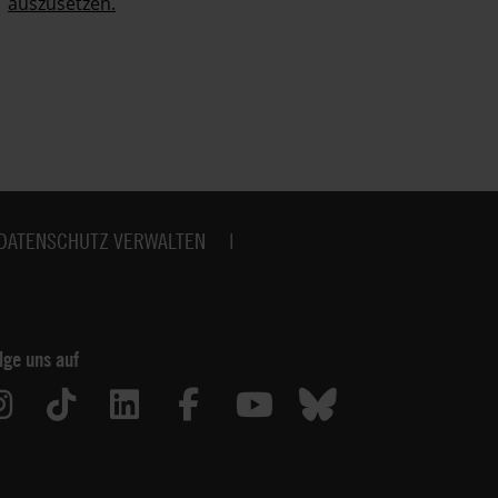
auszusetzen.
no
DATENSCHUTZ VERWALTEN
lge uns auf