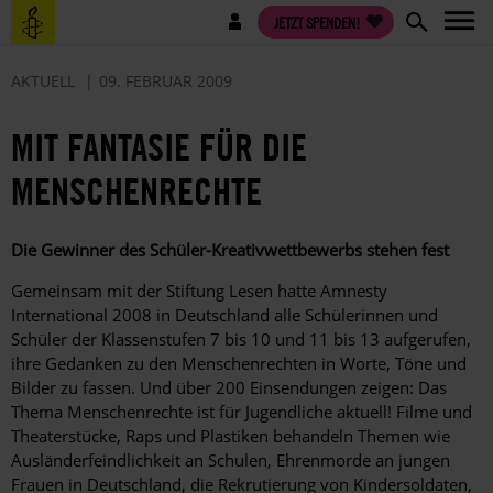
Direkt
Benutzermenü
JETZT SPENDEN!
zum
Inhalt
AKTUELL
09. FEBRUAR 2009
MIT FANTASIE FÜR DIE
MENSCHENRECHTE
Die Gewinner des Schüler-Kreativwettbewerbs stehen fest
Gemeinsam mit der Stiftung Lesen hatte Amnesty
International 2008 in Deutschland alle Schülerinnen und
Schüler der Klassenstufen 7 bis 10 und 11 bis 13 aufgerufen,
ihre Gedanken zu den Menschenrechten in Worte, Töne und
Bilder zu fassen. Und über 200 Einsendungen zeigen: Das
Thema Menschenrechte ist für Jugendliche aktuell! Filme und
Theaterstücke, Raps und Plastiken behandeln Themen wie
Ausländerfeindlichkeit an Schulen, Ehrenmorde an jungen
Frauen in Deutschland, die Rekrutierung von Kindersoldaten,