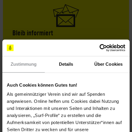
Bleib informiert
Header
Abonniere den Amnesty-Newsletter und mach dich
Text
für die Menschenrechte stark!
Vorname
Zustimmung
Details
Über Cookies
Nachname
Auch Cookies können Gutes tun!
E-
Als gemeinnütziger Verein sind wir auf Spenden
Mail
angewiesen. Online helfen uns Cookies dabei Nutzung
und Interaktionen mit unseren Seiten und Inhalten zu
analysieren, „Surf-Profile“ zu erstellen und die
Ich habe die
Datenschutzrichtlinie
und die
Aufmerksamkeit von potentiellen Unterstützer*innen auf
Nutzungsbedingungen
gelesen und stimme
Seiten Dritter zu wecken und für unsere