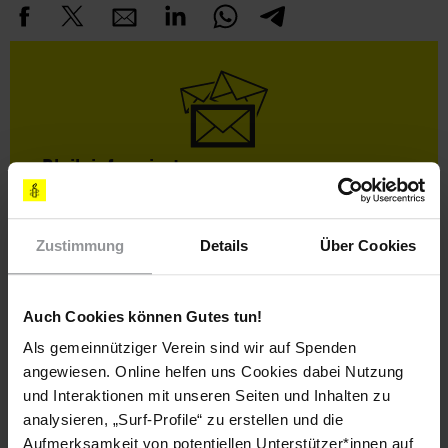
Bleib informiert
Header
Abonniere den Amnesty-Newsletter und mach dich
Text
für die Menschenrechte stark!
Zustimmung
Details
Über Cookies
Vorname
Nachname
Auch Cookies können Gutes tun!
Als gemeinnütziger Verein sind wir auf Spenden
E-
angewiesen. Online helfen uns Cookies dabei Nutzung
Mail
und Interaktionen mit unseren Seiten und Inhalten zu
analysieren, „Surf-Profile“ zu erstellen und die
Aufmerksamkeit von potentiellen Unterstützer*innen auf