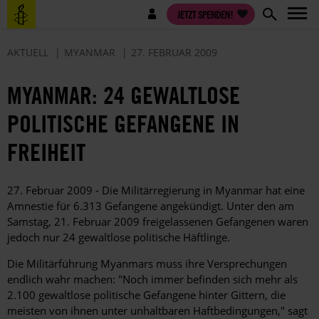
Direkt
Benutzermenü
JETZT SPENDEN!
zum
Inhalt
AKTUELL
MYANMAR
27. FEBRUAR 2009
MYANMAR: 24 GEWALTLOSE
POLITISCHE GEFANGENE IN
FREIHEIT
27. Februar 2009 - Die Militärregierung in Myanmar hat eine
Amnestie für 6.313 Gefangene angekündigt. Unter den am
Samstag, 21. Februar 2009 freigelassenen Gefangenen waren
jedoch nur 24 gewaltlose politische Häftlinge.
Die Militärführung Myanmars muss ihre Versprechungen
endlich wahr machen: "Noch immer befinden sich mehr als
2.100 gewaltlose politische Gefangene hinter Gittern, die
meisten von ihnen unter unhaltbaren Haftbedingungen," sagt