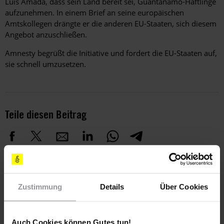
Luis Amada, dass sein Land bereit sei, Guantánamo-Häftlinge
aufzunehmen. In einem Brief an seine europäischen
Amtskollegen drängte er die anderen EU-Staaten, sich diesem
Angebot anzuschließen.
Amnesty begrüßt die Initiative und fordert die EU-Staaten auf,
sie schnell umzusetzen.
Teile diesen Beitrag
Zustimmung
Details
Über Cookies
Bleib informiert
Auch Cookies können Gutes tun!