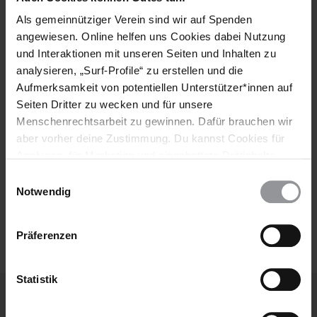
Header
Abonniere den Amnesty-Newsletter und mach dich
Text
Als gemeinnütziger Verein sind wir auf Spenden
für die Menschenrechte stark!
angewiesen. Online helfen uns Cookies dabei Nutzung
Vorname
und Interaktionen mit unseren Seiten und Inhalten zu
analysieren, „Surf-Profile“ zu erstellen und die
Nachname
Aufmerksamkeit von potentiellen Unterstützer*innen auf
Seiten Dritter zu wecken und für unsere
E-
Menschenrechtsarbeit zu gewinnen. Dafür brauchen wir
Mail
aber vorher deine Zustimmung. Du kannst Cookies für
Analysen, für Marketing und eingebettete Drittinhalte
auch ablehnen, oder deine Meinung jederzeit später
Einwilligungsauswahl
wieder ändern. Diesen Banner kannst Du über den Link
Ich habe die
Datenschutzrichtlinie
und die
Notwendig
Nutzungsbedingungen
gelesen und stimme
im Footer schnell wieder aufrufen.
ihnen zu.
Datenschutzerklärung
Präferenzen
Statistik