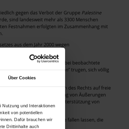
riedlich gegen das Verbot der Gruppe
Palestine
urde, sind landesweit mehr als 3300 Menschen
meisten Festnahmen erfolgten im Zusammenhang mit
n.
gsetzes aus dem Jahr 2000 wegen
rafalgar Square in London. Dabei beobachtete
ich unterstütze
Palestine Action
" trugen, sich völlig
Über Cookies
rlangen, dass Einschränkungen des Rechts auf freie
ein müssen. Die Kriminalisierung von Äußerungen
erung aufgerufen wird. Die Unterstützung von
i Nutzung und Interaktionen
mkeit von potentiellen
 die Anklagen gegen all jene fallen lassen, die
winnen. Dafür brauchen wir
 neuen Verfahren anstrengen.
e Drittinhalte auch