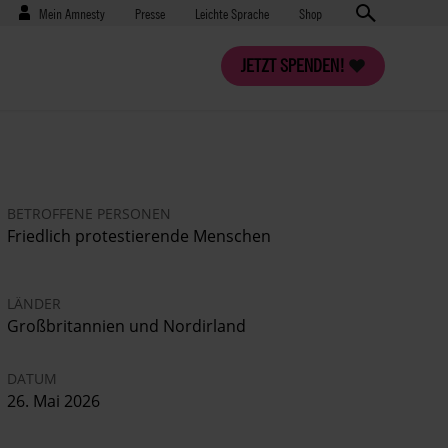
Benutzermenü
Presse
Mein Amnesty
Presse
Leichte Sprache
Shop
JETZT SPENDEN!
BETROFFENE PERSONEN
Friedlich protestierende Menschen
LÄNDER
Großbritannien und Nordirland
DATUM
26. Mai 2026