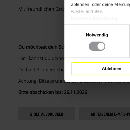
ablehnen, oder deine Meinung
Mit freundlichen Grüßen
wieder aufrufen.
Datenschutzerklärung
Einwilligungsauswahl
Notwendig
Du möchtest dein Schreiben lieber per Brief, Fax
Hier kannst du deinen Brief ausdrucken, um ihn pe
Ablehnen
Du hast Probleme beim Ausdrucken des Briefes? Da
Achtung: Bitte prüfe bei der
Deutschen Post
ob die 
Bitte abschicken bis: 26.11.2026
BRIEF AUSDRUCKEN
MIT EIGENEM E-MAIL-