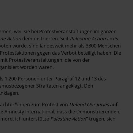
en, weil sie bei Protestveranstaltungen im ganzen
ine Action
demonstrierten. Seit
Palestine Action
am 5.
erboten wurde, sind landesweit mehr als 3300 Menschen
Protestaktionen gegen das Verbot beteiligt haben. Die
t Protestveranstaltungen, die von der
ganisiert worden waren.
ls 1.200 Personen unter Paragraf 12 und 13 des
ismusbezogener Straftaten angeklagt. Den
nklagen.
obachter*innen zum Protest von
Defend Our Juries
auf
e Amnesty International, dass die Demonstrierenden,
ermord, ich unterstütze
Palestine Action
" trugen, sich