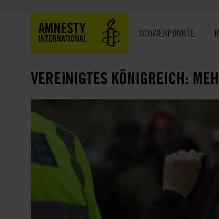
Direkt
zum
Hauptnavigation
AMNESTY
Inhalt
SCHWERPUNKTE
I
INTERNATIONAL
VEREINIGTES KÖNIGREICH: ME