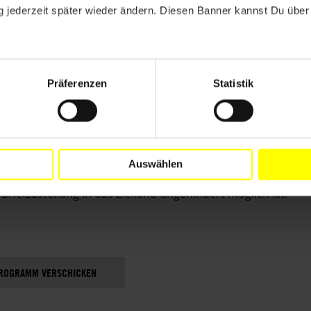
 jederzeit später wieder ändern. Diesen Banner kannst Du über 
Präferenzen
Statistik
 oder mit deinem eigenen E-Mail-Programm versenden?
r Post oder Fax an die Behörden zu senden, oder ihn direk
Auswählen
nn klicke bitte
hier
.
Briefzustellung in das Zielland ungehindert möglich ist.
PROGRAMM VERSCHICKEN