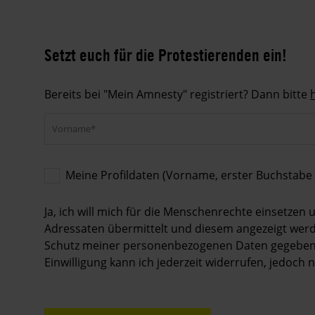
Setzt euch für die Protestierenden ein!
Bereits bei "Mein Amnesty" registriert? Dann bitte
Meine Profildaten (Vorname, erster Buchstabe
Meine
Profildaten
Ja, ich will mich für die Menschenrechte einsetze
(Vorname,
Adressaten übermittelt und diesem angezeigt werde
erster
Schutz meiner personenbezogenen Daten gegeben is
Buchstabe
Einwilligung kann ich jederzeit widerrufen, jedoch
des
Nachnamens)
dürfen
bei