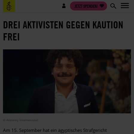
Direkt
Benutzermenü
JETZT SPENDEN!
zum
Inhalt
DREI AKTIVISTEN GEGEN KAUTION
FREI
© Amnesty International
Am 15. September hat ein ägyptisches Strafgericht