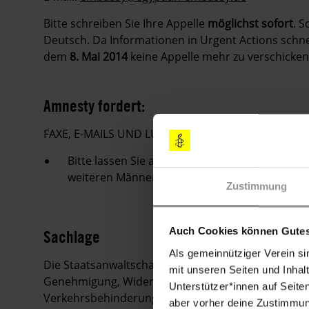
Bitte schreiben Sie Ihre Appelle
möglichst sofort
. S
Deutsch. Da Informationen in Urgent Actions schnell
dem
8. Mai 2014
keine Appelle mehr zu verschicken
Amnesty fordert:
FAXE, E-MAILS UND LUFTPOSTBRIEFE MIT FOLGE
Bitte lassen Sie alle Anklagen gegen Alaa Ab
weiteren Männer sofort fallen.
Zustimmung
Auch Cookies können Gutes
Sachlage
Als gemeinnütziger Verein si
Die Staatsanwaltschaft wirft den 25 Männern Teil
mit unseren Seiten und Inhalt
Genehmigung, Widerstand gegen BeamtInnen im Di
Unterstützer*innen auf Seite
Verkehrsbehinderung vor. 24 der Männer, unter 
aber vorher deine Zustimmung