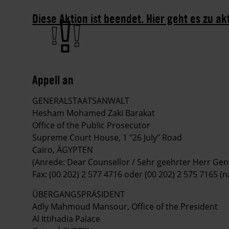
Diese Aktion ist beendet. Hier geht es zu ak
Appell an
GENERALSTAATSANWALT
Hesham Mohamed Zaki Barakat
Office of the Public Prosecutor
Supreme Court House, 1 "26 July" Road
Cairo, ÄGYPTEN
(Anrede: Dear Counsellor / Sehr geehrter Herr Gen
Fax: (00 202) 2 577 4716 oder (00 202) 2 575 7165 
ÜBERGANGSPRÄSIDENT
Adly Mahmoud Mansour, Office of the President
Al Ittihadia Palace