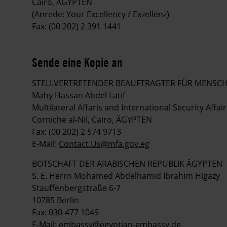
Cairo, ÄGYPTEN
(Anrede: Your Excellency / Exzellenz)
Fax: (00 202) 2 391 1441
Sende eine Kopie an
STELLVERTRETENDER BEAUFTRAGTER FÜR MENSCH
Mahy Hassan Abdel Latif
Multilateral Affaris and International Security Affair
Corniche al-Nil, Cairo, ÄGYPTEN
Fax: (00 202) 2 574 9713
E-Mail:
Contact.Us@mfa.gov.eg
BOTSCHAFT DER ARABISCHEN REPUBLIK ÄGYPTEN
S. E. Herrn Mohamed Abdelhamid Ibrahim Higazy
Stauffenbergstraße 6-7
10785 Berlin
Fax: 030-477 1049
E-Mail:
embassy@egyptian-embassy.de