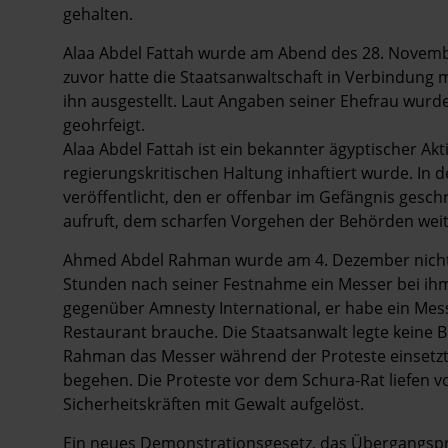
gehalten.
Alaa Abdel Fattah wurde am Abend des 28. Novem
zuvor hatte die Staatsanwaltschaft in Verbindung 
ihn ausgestellt. Laut Angaben seiner Ehefrau wurde
geohrfeigt.
Alaa Abdel Fattah ist ein bekannter ägyptischer Ak
regierungskritischen Haltung inhaftiert wurde. In
veröffentlicht, den er offenbar im Gefängnis gesch
aufruft, dem scharfen Vorgehen der Behörden weit
Ahmed Abdel Rahman wurde am 4. Dezember nicht fr
Stunden nach seiner Festnahme ein Messer bei ihm
gegenüber Amnesty International, er habe ein Messer
Restaurant brauche. Die Staatsanwalt legte keine 
Rahman das Messer während der Proteste einsetzte
begehen. Die Proteste vor dem Schura-Rat liefen 
Sicherheitskräften mit Gewalt aufgelöst.
Ein neues Demonstrationsgesetz, das Übergangsp