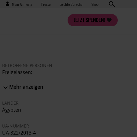
Benutzermenü
Presse
Mein Amnesty
Presse
Leichte Sprache
Shop
JETZT SPENDEN!
BETROFFENE PERSONEN
Freigelassen:
AHMED ABDEL RAHMAN
ALAA ABDEL FATTAH
Mehr anzeigen
ebenfalls vor Gericht:
LÄNDER
AHMED HOSSAM EL DIN MOHAMED
Ägypten
ABDUL RAHMAN
JAMAL ABDULLAH ZAKI
UA-NUMMER
YAHYA MAHMOUD ABDUL SHAFI
UA-322/2013-4
MDUG JAMAL AL-DIN HASSAN