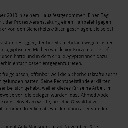
ber 2013 in seinem Haus festgenommen. Einen Tag
mit der Protestveranstaltung einen Haftbefehl gegen
 er von den Sicherheitskräften geschlagen, sie selbst
tivist und Blogger, der bereits mehrfach wegen seiner
 den ägyptischen Medien wurde vor Kurzem ein Brief
rieben hatte und in dem er alle ÄgypterInnen dazu
erhin entschlossen entgegenzutreten.
eigelassen, offenbar weil die Sicherheitskräfte sechs
 gefunden hatten. Seine Rechtsbeistände erklärten
 bei sich gehabt, weil er dieses für seine Arbeit im
Beweise vor, die belegen würden, dass Ahmed Abdel
 oder einsetzen wollte, um eine Gewalttat zu
vollkommen friedlich ab, wurden dann aber von den
räsident Adly Mansour am 24. November 2013