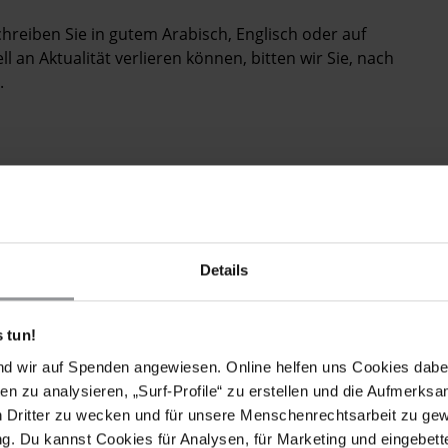
chreiben Sie in gutem Arabisch, Englisch oder auf
 an Aktualität verlieren können, bitten wir Sie, nach
.
NDEN FORDERUNGEN
del Fattah und Ahmed Abdel Rahman sowie die 23
Details
 tun!
nd wir auf Spenden angewiesen. Online helfen uns Cookies dabe
nahme an einer öffentlichen Versammlung ohne
en zu analysieren, „Surf-Profile“ zu erstellen und die Aufmerksa
enst, kriminelle Handlungen, Sachbeschädigung und
n Dritter zu wecken und für unsere Menschenrechtsarbeit zu ge
ihnen auch Ahmed Abdel Rahman, wurden am 26.
. Du kannst Cookies für Analysen, für Marketing und eingebettet