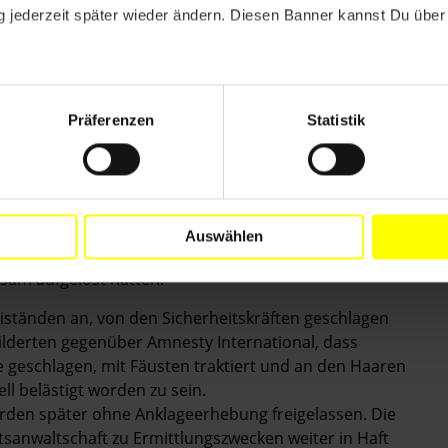
räfte eine friedliche Demonstration vor dem Schura-
 jederzeit später wieder ändern. Diesen Banner kannst Du über 
ah wurde zwei Tage später in seiner Wohnung
ie ihre Rechte auf freie Meinungsäußerung und
ie inhaftiert werden, wird Amnesty International sie
Präferenzen
Statistik
Auswählen
tgenommen, nachdem die Sicherheitskräfte eine
sam aufgelöst hatten.
iständen an, von den Sicherheitskräften geschlagen
ilderten gegenüber Amnesty International, dass
ie geschlagen, mit Fäusten traktiert und an den Haaren
l belästigt worden zu sein.
rden später ohne Anklageerhebung freigelassen. Die
anwaltschaft zu Ermittlungszwecken weiter in Haft