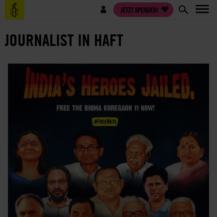
Direkt
Benutzermenü
JETZT SPENDEN!
zum
Inhalt
JOURNALIST IN HAFT