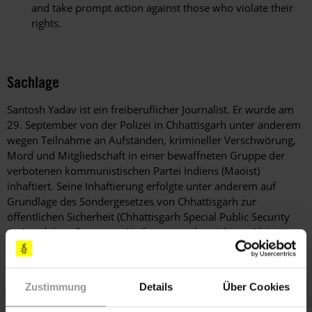
and take prompt action against those who violate their
rights.
Sachlage
Santosh Yadav ist ein freiberuflicher Journalist. Er wurde am
29. September von der Polizei in Chhattisgarh unter anderem
wegen Teilnahme an Aufständen, krimineller Verschwörung,
Mord und Mitgliedschaft in einer bewaffneten Gruppe der
verbotenen kommunistischen Partei Indiens (Maoist)
inhaftiert. Seine Inhaftierung erfolgte unter anderem auf
Grundlage des Sondergesetzes von Chhattisgarh zur
öffentlichen Sicherheit (Chhattisgarh Special Public Security
Act) und dem Gesetz zur Verhütung rechtswidriger Aktivitäten
(Unlawful Activities (Prevention) Act). Beide Gesetze verstoßen
gegen internationale Menschenrechtsstandards. Amnesty
International geht davon aus, dass Santosh Yadav aufgrund
Zustimmung
Details
Über Cookies
seiner Arbeit in der indigenen Gemeinschaft der Adivasi im
Distrikt Bastar in Chhattisgarh zur Zielscheibe der Behörden