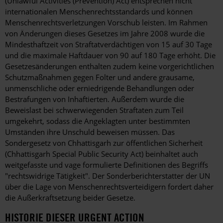
(Unlawful Activities (Prevention) Act) entsprechen nicht
internationalen Menschenrechtsstandards und können
Menschenrechtsverletzungen Vorschub leisten. Im Rahmen
von Änderungen dieses Gesetzes im Jahre 2008 wurde die
Mindesthaftzeit von Straftatverdächtigen von 15 auf 30 Tage
und die maximale Haftdauer von 90 auf 180 Tage erhöht. Die
Gesetzesänderungen enthalten zudem keine vorgerichtlichen
Schutzmaßnahmen gegen Folter und andere grausame,
unmenschliche oder erniedrigende Behandlungen oder
Bestrafungen von Inhaftierten. Außerdem wurde die
Beweislast bei schwerwiegenden Straftaten zum Teil
umgekehrt, sodass die Angeklagten unter bestimmten
Umständen ihre Unschuld beweisen müssen. Das
Sondergesetz von Chhattisgarh zur öffentlichen Sicherheit
(Chhattisgarh Special Public Security Act) beinhaltet auch
weitgefasste und vage formulierte Definitionen des Begriffs
"rechtswidrige Tätigkeit". Der Sonderberichterstatter der UN
über die Lage von Menschenrechtsverteidigern fordert daher
die Außerkraftsetzung beider Gesetze.
HISTORIE DIESER URGENT ACTION