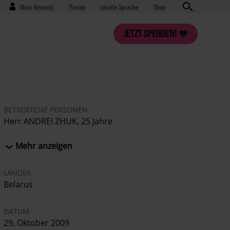
Benutzermenü
Presse
Mein Amnesty
Presse
Leichte Sprache
Shop
JETZT SPENDEN!
BETROFFENE PERSONEN
Herr ANDREI ZHUK, 25 Jahre
Herr VASILY YUZEPCHUK, 30 Jahre
Mehr anzeigen
LÄNDER
Belarus
DATUM
29. Oktober 2009