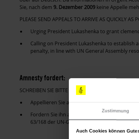
Sie, nach dem
9. Dezember 2009
keine Appelle meh
PLEASE SEND APPEALS TO ARRIVE AS QUICKLY AS 
Urging President Lukashenka to grant clemenc
Calling on President Lukashenka to establish
penalty, in line with UN General Assembly re
Amnesty fordert:
SCHREIBEN SIE BITTE E-MAILS, FAXE UND LUFTPOST
Appellieren Sie an Staatspräsident Lukaschen
Zustimmung
Fordern Sie ihn auf, in Übereinstimmung mit
63/168 der UN-Generalversammlung umgehend
Auch Cookies können Gutes