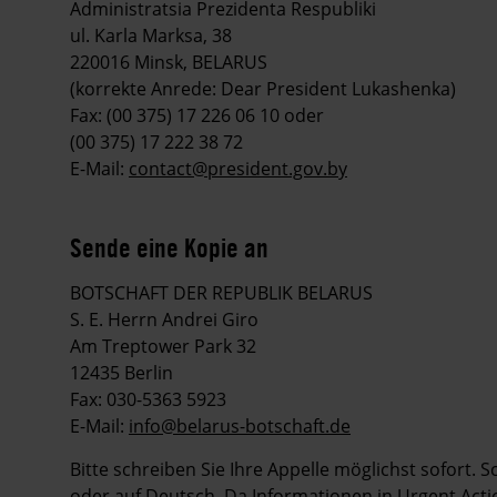
Administratsia Prezidenta Respubliki
ul. Karla Marksa, 38
220016 Minsk, BELARUS
(korrekte Anrede: Dear President Lukashenka)
Fax: (00 375) 17 226 06 10 oder
(00 375) 17 222 38 72
E-Mail:
contact@president.gov.by
Sende eine Kopie an
BOTSCHAFT DER REPUBLIK BELARUS
S. E. Herrn Andrei Giro
Am Treptower Park 32
12435 Berlin
Fax: 030-5363 5923
E-Mail:
info@belarus-botschaft.de
Bitte schreiben Sie Ihre Appelle möglichst sofort. 
oder auf Deutsch. Da Informationen in Urgent Action