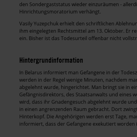
den Sondergaststatus wieder einzuräumen - allerdi
Hinrichtungsmoratorium verhängt.
Vasily Yuzepchuk erhielt den schriftlichen Ablehn
ihm eingelegten Rechtsmittel am 13. Oktober. Er r
ein. Bisher ist das Todesurteil offenbar nicht volls
Hintergrundinformation
Hintergrund
In Belarus informiert man Gefangene in der Todesze
werden in der Regel wenige Minuten, nachdem man 
abgelehnt wurde, hingerichtet. Man bringt sie in 
Gefängnisdirektors, des Staatsanwalts und eines w
wird, dass ihr Gnadengesuch abgelehnt wurde und 
in einen angrenzenden Raum gebracht. Dort zwingt 
Hinterkopf. Die Angehörigen werden erst Tage, m
informiert, dass der Gefangene exekutiert worden i