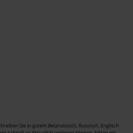
Schreiben Sie in gutem Belarussisch, Russisch, Englisch
s schnell an Aktualität verlieren können, bitten wir