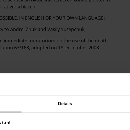
r zu verschicken.
POSSIBLE, IN ENGLISH OR YOUR OWN LANGUAGE:
y to Andrei Zhuk and Vasily Yuzepchuk;
 an immediate moratorium on the use of the death
solution 63/168, adopted on 18 December 2008.
BRIEFE
ko, Andrei Zhuk und Vasily Yuzepchuk zu begnadigen.
Details
 der am 18. Dezember 2008 verabschiedeten Resolution
 ein Hinrichtungsmoratorium zu verhängen.
 tun!