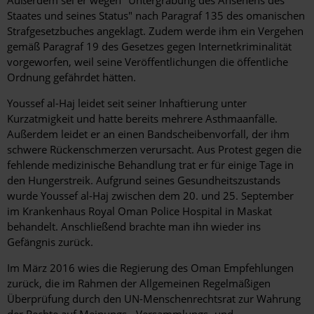
Außerdem sei er wegen "Untergrabung des Ansehens des
Staates und seines Status" nach Paragraf 135 des omanischen
Strafgesetzbuches angeklagt. Zudem werde ihm ein Vergehen
gemäß Paragraf 19 des Gesetzes gegen Internetkriminalität
vorgeworfen, weil seine Veröffentlichungen die öffentliche
Ordnung gefährdet hätten.
Youssef al-Haj leidet seit seiner Inhaftierung unter
Kurzatmigkeit und hatte bereits mehrere Asthmaanfälle.
Außerdem leidet er an einen Bandscheibenvorfall, der ihm
schwere Rückenschmerzen verursacht. Aus Protest gegen die
fehlende medizinische Behandlung trat er für einige Tage in
den Hungerstreik. Aufgrund seines Gesundheitszustands
wurde Youssef al-Haj zwischen dem 20. und 25. September
im Krankenhaus Royal Oman Police Hospital in Maskat
behandelt. Anschließend brachte man ihn wieder ins
Gefängnis zurück.
Im März 2016 wies die Regierung des Oman Empfehlungen
zurück, die im Rahmen der Allgemeinen Regelmäßigen
Überprüfung durch den UN-Menschenrechtsrat zur Wahrung