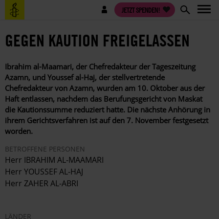
Direkt
Benutzermenü
JETZT SPENDEN!
zum
Inhalt
GEGEN KAUTION FREIGELASSEN
Ibrahim al-Maamari, der Chefredakteur der Tageszeitung
Azamn, und Youssef al-Haj, der stellvertretende
Chefredakteur von Azamn, wurden am 10. Oktober aus der
Haft entlassen, nachdem das Berufungsgericht von Maskat
die Kautionssumme reduziert hatte. Die nächste Anhörung in
ihrem Gerichtsverfahren ist auf den 7. November festgesetzt
worden.
BETROFFENE PERSONEN
Herr IBRAHIM AL-MAAMARI
Herr YOUSSEF AL-HAJ
Herr ZAHER AL-ABRI
LÄNDER